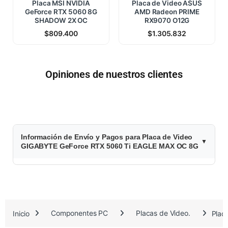
Placa MSI NVIDIA
Placa de Video ASUS
GeForce RTX 5060 8G
AMD Radeon PRIME
SHADOW 2X OC
RX9070 O12G
$
809.400
$
1.305.832
Opiniones de nuestros clientes
$
Información de Envío y Pagos para Placa de Video
9
GIGABYTE GeForce RTX 5060 Ti EAGLE MAX OC 8G
9
5
.
Inicio
Componentes PC
Placas de Video.
Plac