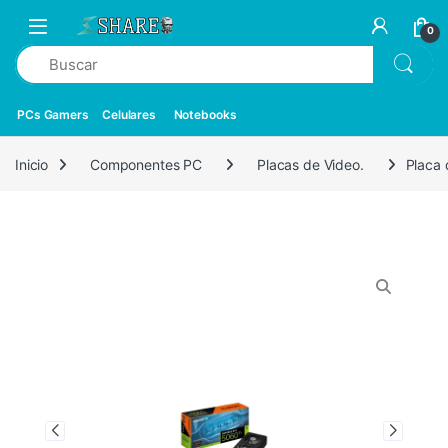
0
PCs Gamers
Celulares
Notebooks
Inicio
Componentes PC
Placas de Video.
Placa