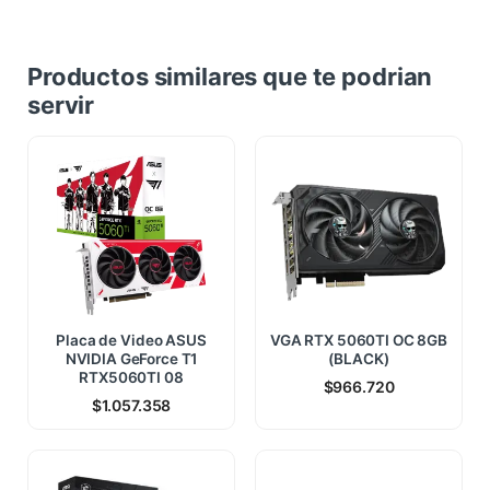
Productos similares que te podrian
servir
Placa de Video ASUS
VGA RTX 5060TI OC 8GB
NVIDIA GeForce T1
(BLACK)
RTX5060TI 08
$
966.720
$
1.057.358