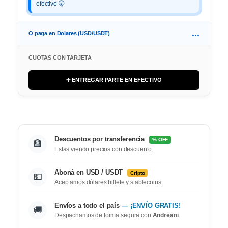
efectivo 🤫
...
O paga en Dolares (USD/USDT)
CUOTAS CON TARJETA
➕ ENTREGAR PARTE EN EFECTIVO
Descuentos por transferencia
% OFF
🏦
Estas viendo precios con descuento.
Aboná en USD / USDT
Cripto
💵
Aceptamos dólares billete y stablecoins.
Envíos a todo el país
— ¡ENVÍO GRATIS!
🚚
Despachamos de forma segura con
Andreani
.