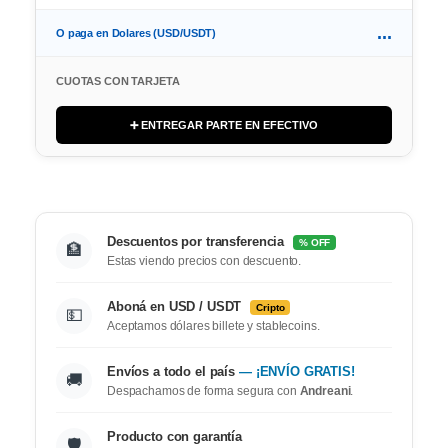
...
O paga en Dolares (USD/USDT)
CUOTAS CON TARJETA
➕ ENTREGAR PARTE EN EFECTIVO
Descuentos por transferencia
% OFF
🏦
Estas viendo precios con descuento.
Aboná en USD / USDT
Cripto
💵
Aceptamos dólares billete y stablecoins.
Envíos a todo el país
— ¡ENVÍO GRATIS!
🚚
Despachamos de forma segura con
Andreani
.
Producto con garantía
🛡️