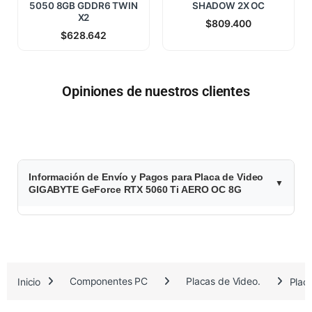
5050 8GB GDDR6 TWIN
SHADOW 2X OC
X2
$
809.400
$
628.642
Opiniones de nuestros clientes
$
Información de Envío y Pagos para Placa de Video
1
GIGABYTE GeForce RTX 5060 Ti AERO OC 8G
.
0
0
Inicio
Componentes PC
Placas de Video.
Plac