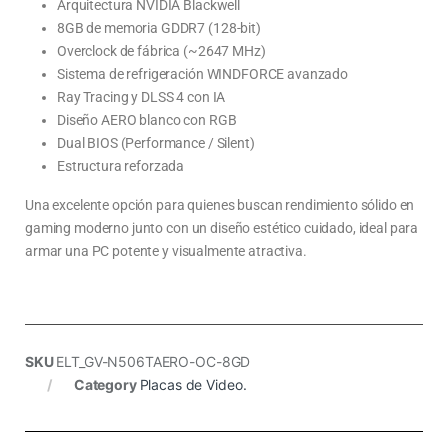
Arquitectura NVIDIA Blackwell
8GB de memoria GDDR7 (128-bit)
Overclock de fábrica (~2647 MHz)
Sistema de refrigeración WINDFORCE avanzado
Ray Tracing y DLSS 4 con IA
Diseño AERO blanco con RGB
Dual BIOS (Performance / Silent)
Estructura reforzada
Una excelente opción para quienes buscan rendimiento sólido en
gaming moderno junto con un diseño estético cuidado, ideal para
armar una PC potente y visualmente atractiva.
SKU
ELT_GV-N506TAERO-OC-8GD
Category
Placas de Video.