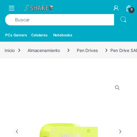
0
PCs Gamers
Celulares
Notebooks
Inicio
Almacenamiento
Pen Drives
Pen Drive SA