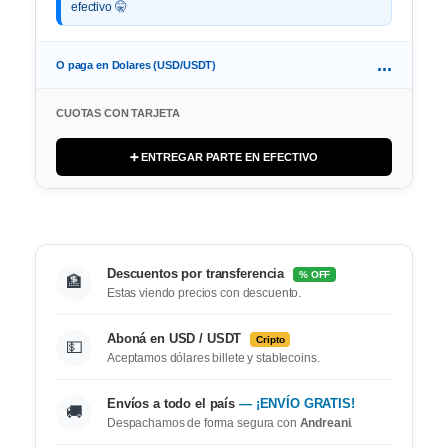
efectivo 🤫
...
O paga en Dolares (USD/USDT)
CUOTAS CON TARJETA
➕ ENTREGAR PARTE EN EFECTIVO
Descuentos por transferencia
% OFF
🏦
Estas viendo precios con descuento.
Aboná en USD / USDT
Cripto
💵
Aceptamos dólares billete y stablecoins.
Envíos a todo el país
— ¡ENVÍO GRATIS!
🚚
Despachamos de forma segura con
Andreani
.