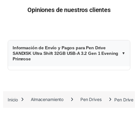
Opiniones de nuestros clientes
$
Información de Envío y Pagos para Pen Drive
2
SANDISK Ultra Shift 32GB USB-A 3.2 Gen 1 Evening
Primrose
4
.
5
Inicio
Almacenamiento
Pen Drives
Pen Drive S
4
8