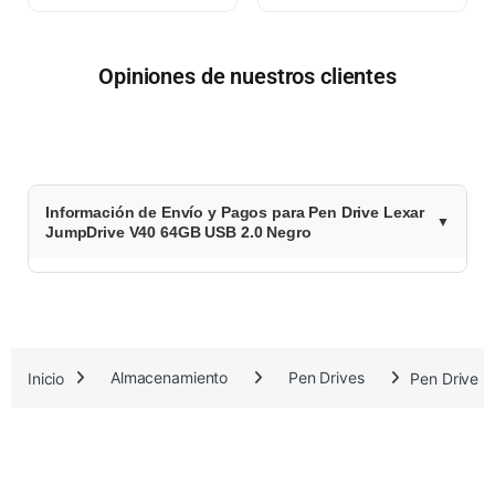
Opiniones de nuestros clientes
$
Información de Envío y Pagos para Pen Drive Lexar
2
JumpDrive V40 64GB USB 2.0 Negro
1
.
3
Inicio
Almacenamiento
Pen Drives
Pen Drive 
8
6