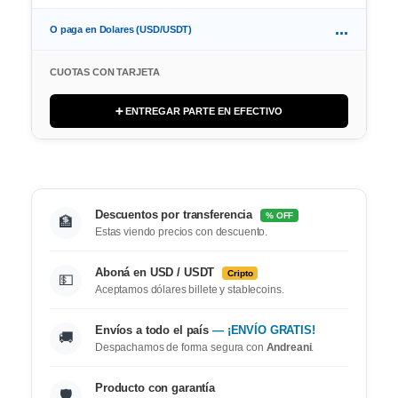
...
O paga en Dolares (USD/USDT)
CUOTAS CON TARJETA
➕ ENTREGAR PARTE EN EFECTIVO
Descuentos por transferencia
% OFF
🏦
Estas viendo precios con descuento.
Aboná en USD / USDT
Cripto
💵
Aceptamos dólares billete y stablecoins.
Envíos a todo el país
— ¡ENVÍO GRATIS!
🚚
Despachamos de forma segura con
Andreani
.
Producto con garantía
🛡️