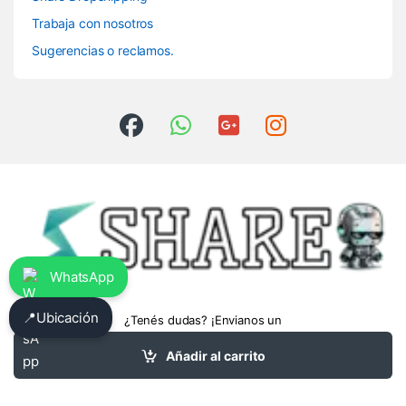
Trabaja con nosotros
Sugerencias o reclamos.
WhatsApp
📍
Ubicación
¿Tenés dudas? ¡Envianos un
whatsapp!
3413475962
Añadir al carrito