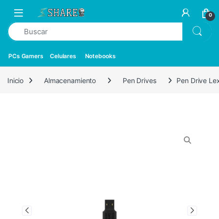
0
PCs Gamers
Celulares
Notebooks
Inicio
Almacenamiento
Pen Drives
Pen Drive L