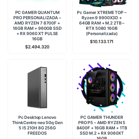
PC GAMER QUANTUM
Pc Gamer XTREME TOP –
PRO PERSONALIZADA –
Ryzen 9 9900X3D +
AMD RYZEN 7 8700F +
64GB RAM + M.2 2TB –
16GB RAM + 960GB SSD
RTX 5080 16GB
+ RX 9060 XT PULSE
(Personalizada)
16GB
$
10.133.171
$
2.494.320
Pc Desktop Lenovo
PC GAMER THUNDER
ThinkCentre neo 50q Gen
PRO P5 – AMD RYZEN 5
5 I5 210H 8G 256G
8400F + 16GB RAM + 1TB
FREEDOS
SSD M.2 + RX 9060XT
16GB