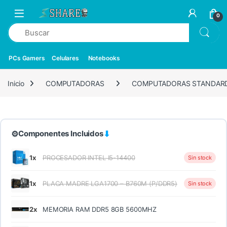
0
PCs Gamers
Celulares
Notebooks
Inicio
COMPUTADORAS
COMPUTADORAS STANDAR
⚙
⬇
Componentes Incluidos
1x
PROCESADOR INTEL I5-14400
Sin stock
1x
PLACA MADRE LGA1700 – B760M (P/DDR5)
Sin stock
2x
MEMORIA RAM DDR5 8GB 5600MHZ