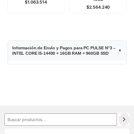
$
1.063.514
$
2.564.240
1.375.600
Información de Envío y Pagos para PC PULSE N°3 –
INTEL CORE I5-14400 + 16GB RAM + 960GB SSD