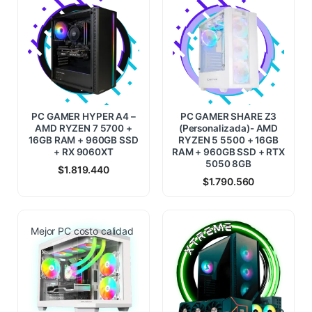
PC GAMER HYPER A4 –
PC GAMER SHARE Z3
AMD RYZEN 7 5700 +
(Personalizada)- AMD
16GB RAM + 960GB SSD
RYZEN 5 5500 + 16GB
+ RX 9060XT
RAM + 960GB SSD + RTX
5050 8GB
$
1.819.440
$
1.790.560
Mejor PC costo calidad