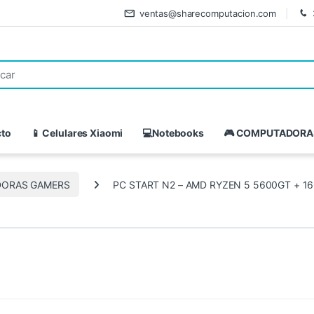
ventas@sharecomputacion.com
cto
📱 Celulares Xiaomi
💻Notebooks
🎮 COMPUTADORA
ORAS GAMERS
PC START N2 – AMD RYZEN 5 5600GT + 1