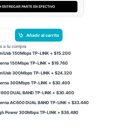
➕ ENTREGAR PARTE EN EFECTIVO
Añadir al carrito
s a tu compra
MiniUsb 150Mbps TP-LINK
+
$
15.200
interna 150Mbps TP-LINK
+
$
19.760
MiniUsb 300Mbps TP-LINK
+
$
24.320
interna 300Mbps TP-LINK
+
$
30.400
AC600 DUAL BAND TP-LINK
+
$
30.400
interna AC600 DUAL BAND TP-LINK
+
$
33.440
High Power 300Mbps TP-LINK
+
$
36.480