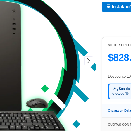
💻 Instalac
MEJOR PREC
$828
Descuento 10
📍
¿Sos de
efectivo 🤫
O paga en Dol
CUOTAS CON 