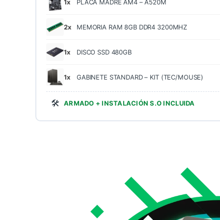
1x
PLACA MADRE AM4 – A520M
2x
MEMORIA RAM 8GB DDR4 3200MHZ
1x
DISCO SSD 480GB
1x
GABINETE STANDARD – KIT (TEC/MOUSE)
🛠️
ARMADO + INSTALACIÓN S.O INCLUIDA