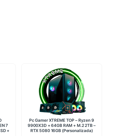
O
Pc Gamer XTREME TOP – Ryzen 9
EN 7
9900X3D + 64GB RAM + M.2 2TB –
SSD +
RTX 5080 16GB (Personalizada)