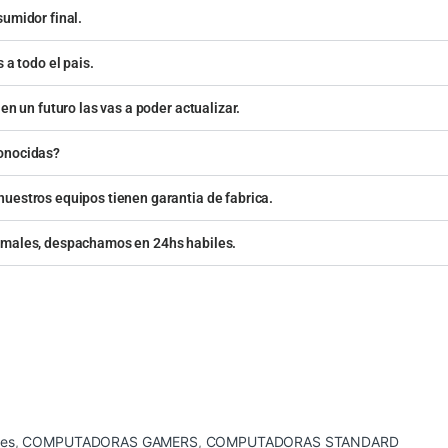
sumidor final.
 a todo el pais.
en un futuro las vas a poder actualizar.
conocidas?
uestros equipos tienen garantia de fabrica.
rmales, despachamos en 24hs habiles.
es
,
COMPUTADORAS GAMERS
,
COMPUTADORAS STANDARD