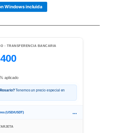
ión Windows incluida
IO - TRANSFERENCIA BANCARIA
.400
% aplicado
 Rosario?
Tenemos un precio especial en
...
ares (USD/USDT)
TARJETA