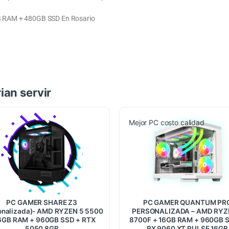
 RAM + 480GB SSD En Rosario
ian servir
Mejor PC costo calidad
PC GAMER SHARE Z3
PC GAMER QUANTUM PR
onalizada)- AMD RYZEN 5 5500
PERSONALIZADA – AMD RYZ
6GB RAM + 960GB SSD + RTX
8700F + 16GB RAM + 960GB 
5050 8GB
RX 9060 XT PULSE 16GB