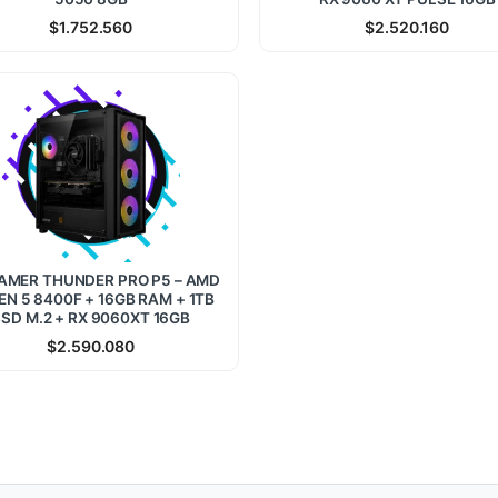
$
1.752.560
$
2.520.160
AMER THUNDER PRO P5 – AMD
EN 5 8400F + 16GB RAM + 1TB
SD M.2 + RX 9060XT 16GB
$
2.590.080