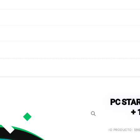
PC STAR
+ 
ID PRODUCTO: 59