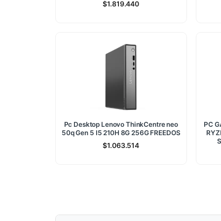
$
1.819.440
Pc Desktop Lenovo ThinkCentre neo
PC G
50q Gen 5 I5 210H 8G 256G FREEDOS
RYZ
S
$
1.063.514
828.400