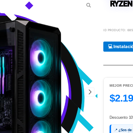
RYZEN
ID PRODUCTO: 68
💻 Instalac
MEJOR PREC
$2.1
Descuento 10
📍
¿Sos de