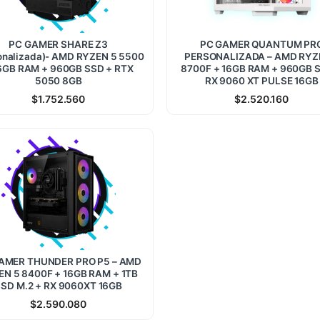
PC GAMER SHARE Z3
PC GAMER QUANTUM PR
onalizada)- AMD RYZEN 5 5500
PERSONALIZADA – AMD RYZ
6GB RAM + 960GB SSD + RTX
8700F + 16GB RAM + 960GB 
5050 8GB
RX 9060 XT PULSE 16GB
$
1.752.560
$
2.520.160
AMER THUNDER PRO P5 – AMD
EN 5 8400F + 16GB RAM + 1TB
SD M.2 + RX 9060XT 16GB
$
2.590.080