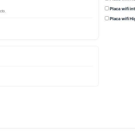
Placa wifi 
cto.
Placa wifi 