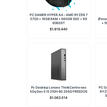
PC GAMER HYPER A4 – AMD RYZEN 7
5700 + 16GB RAM + 960GB SSD + RX
(Pers
9060XT
+ 1
$
1.819.440
Pc Desktop Lenovo ThinkCentre neo
PC G
50q Gen 5 I5 210H 8G 256G FREEDOS
RYZ
S
$
1.063.514