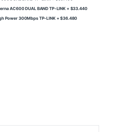
interna AC600 DUAL BAND TP-LINK
+
$
33.440
High Power 300Mbps TP-LINK
+
$
36.480