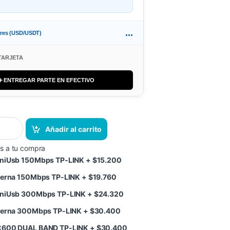
...
ares (USD/USDT)
TARJETA
➕ ENTREGAR PARTE EN EFECTIVO
Añadir al carrito
s a tu compra
MiniUsb 150Mbps TP-LINK
+
$
15.200
interna 150Mbps TP-LINK
+
$
19.760
MiniUsb 300Mbps TP-LINK
+
$
24.320
interna 300Mbps TP-LINK
+
$
30.400
AC600 DUAL BAND TP-LINK
+
$
30.400