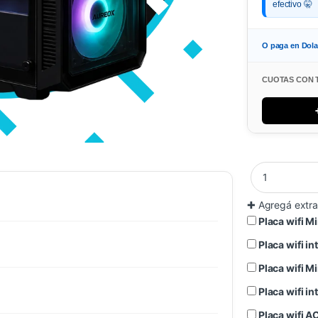
efectivo 🤫
O paga en Dol
CUOTAS CON 
✚
Agregá extra
Placa wifi 
Placa wifi 
Placa wifi 
Placa wifi 
Placa wifi 