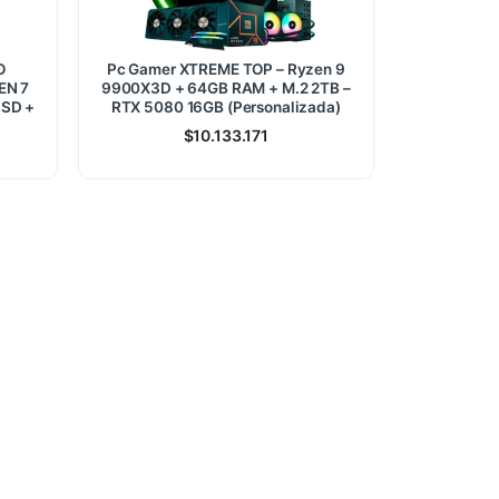
O
Pc Gamer XTREME TOP – Ryzen 9
EN 7
9900X3D + 64GB RAM + M.2 2TB –
SSD +
RTX 5080 16GB (Personalizada)
$
10.133.171