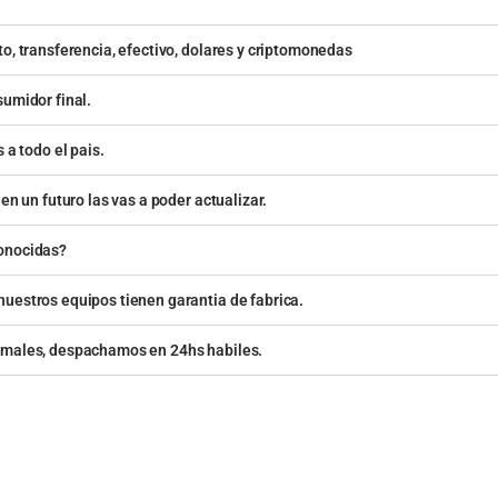
o, transferencia, efectivo, dolares y criptomonedas
sumidor final.
 a todo el pais.
en un futuro las vas a poder actualizar.
conocidas?
uestros equipos tienen garantia de fabrica.
rmales, despachamos en 24hs habiles.