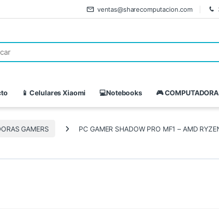
ventas@sharecomputacion.com
cto
📱 Celulares Xiaomi
💻Notebooks
🎮 COMPUTADORA
ORAS GAMERS
PC GAMER SHADOW PRO MF1 – AMD RYZEN 7