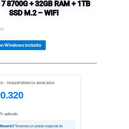
 7 8700G + 32GB RAM + 1TB
SSD M.2 – WIFI
543
ión Windows incluida
IO - TRANSFERENCIA BANCARIA
90.320
% aplicado
 Rosario?
Tenemos un precio especial en