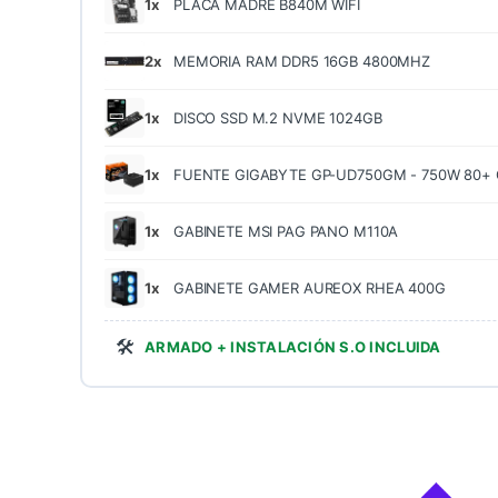
1x
PLACA MADRE B840M WIFI
2x
MEMORIA RAM DDR5 16GB 4800MHZ
1x
DISCO SSD M.2 NVME 1024GB
1x
FUENTE GIGABYTE GP-UD750GM - 750W 80+
1x
GABINETE MSI PAG PANO M110A
1x
GABINETE GAMER AUREOX RHEA 400G
🛠️
ARMADO + INSTALACIÓN S.O INCLUIDA