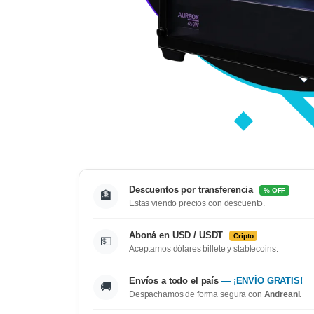
Descuentos por transferencia
% OFF
🏦
Estas viendo precios con descuento.
Aboná en USD / USDT
Cripto
💵
Aceptamos dólares billete y stablecoins.
Envíos a todo el país
— ¡ENVÍO GRATIS!
🚚
Despachamos de forma segura con
Andreani
.