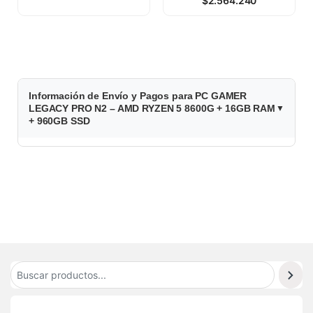
$
2.564.240
1.273.760
Información de Envío y Pagos para PC GAMER
LEGACY PRO N2 – AMD RYZEN 5 8600G + 16GB RAM
+ 960GB SSD