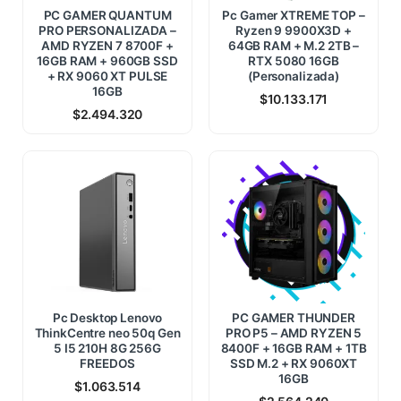
PC GAMER QUANTUM
Pc Gamer XTREME TOP –
PRO PERSONALIZADA –
Ryzen 9 9900X3D +
AMD RYZEN 7 8700F +
64GB RAM + M.2 2TB –
16GB RAM + 960GB SSD
RTX 5080 16GB
+ RX 9060 XT PULSE
(Personalizada)
16GB
$
10.133.171
$
2.494.320
Pc Desktop Lenovo
PC GAMER THUNDER
ThinkCentre neo 50q Gen
PRO P5 – AMD RYZEN 5
5 I5 210H 8G 256G
8400F + 16GB RAM + 1TB
FREEDOS
SSD M.2 + RX 9060XT
16GB
$
1.063.514