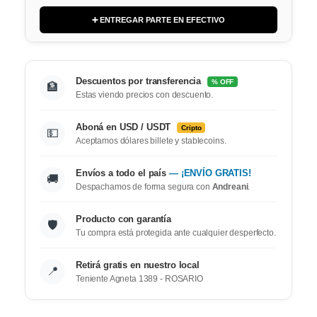
➕ ENTREGAR PARTE EN EFECTIVO
Descuentos por transferencia
% OFF
🏦
Estas viendo precios con descuento.
Aboná en USD / USDT
Cripto
💵
Aceptamos dólares billete y stablecoins.
Envíos a todo el país
— ¡ENVÍO GRATIS!
🚚
Despachamos de forma segura con
Andreani
.
Producto con garantía
🛡️
Tu compra está protegida ante cualquier desperfecto.
Retirá gratis en nuestro local
📍
Teniente Agneta 1389 - ROSARIO