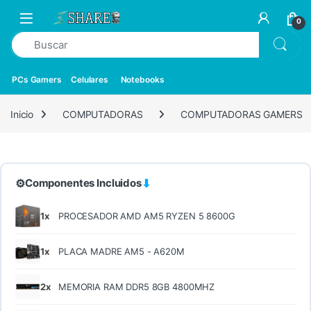
0
PCs Gamers
Celulares
Notebooks
Inicio
COMPUTADORAS
COMPUTADORAS GAMERS
⚙
⬇
Componentes Incluidos
1x
PROCESADOR AMD AM5 RYZEN 5 8600G
1x
PLACA MADRE AM5 - A620M
2x
MEMORIA RAM DDR5 8GB 4800MHZ