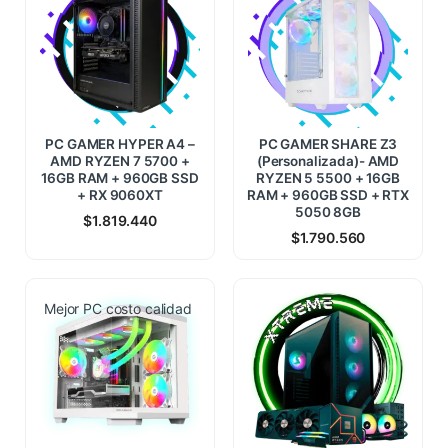
PC GAMER HYPER A4 –
PC GAMER SHARE Z3
AMD RYZEN 7 5700 +
(Personalizada)- AMD
16GB RAM + 960GB SSD
RYZEN 5 5500 + 16GB
+ RX 9060XT
RAM + 960GB SSD + RTX
5050 8GB
$
1.819.440
$
1.790.560
Mejor PC costo calidad