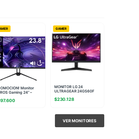
AMER
GAMER
MONITOR LG 24
OMOCION! Monitor
ULTRAGEAR 24GS60F
ROS Gaming 24” –
BORDERLESS 180 Hz (II)
ano IPS FHD 144Hz 1ms
$
230.128
(1823)
197.600
icha USA)
VER MONITORES