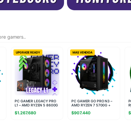
ore gamers..
UPGRADE READY
MAS VENDIDA
PC GAMER LEGACY PRO
PC GAMER GO PRO N3 –
P
L1 – AMD RYZEN 5 8600G
AMD RYZEN 7 5700G +
R
+ 16GB RAM + 512GB SSD
16GB RAM + 480GB SSD
R
$
1.267.680
$
907.440
$
M.2
5