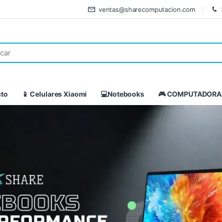
ventas@sharecomputacion.com
cto
📱 Celulares Xiaomi
💻Notebooks
🎮 COMPUTADORA