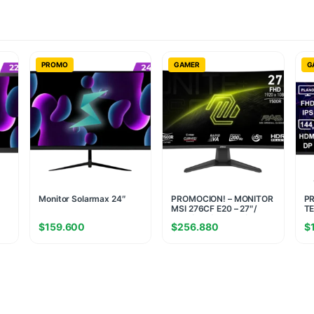
PROMO
GAMER
G
Monitor Solarmax 24″
PROMOCION! – MONITOR
PR
MSI 276CF E20 – 27″/
TE
FHD / VA / 200Hz / 0.5ms
Pl
$
159.600
$
256.880
$
(F