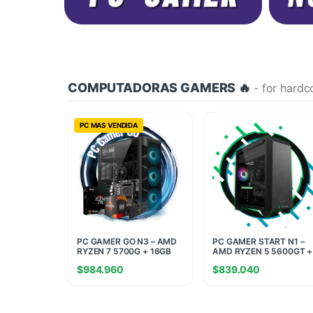
COMPUTADORAS GAMERS 🔥
- for hardc
PC MAS VENDIDA
PC GAMER GO N3 – AMD
PC GAMER START N1 –
RYZEN 7 5700G + 16GB
AMD RYZEN 5 5600GT +
RAM + 960GB SSD
16GB RAM + 480GB SSD
$
984.960
$
839.040