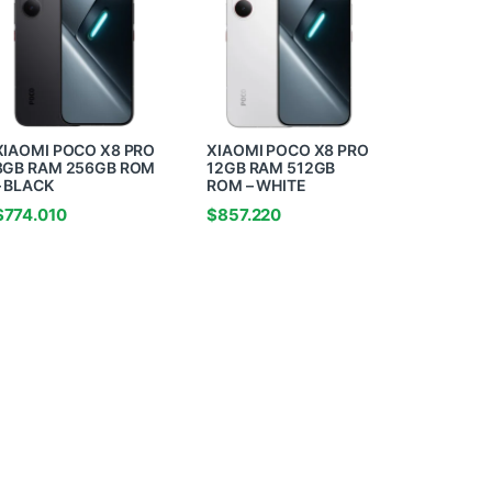
XIAOMI POCO X8 PRO
XIAOMI POCO X8 PRO
8GB RAM 256GB ROM
12GB RAM 512GB
– BLACK
ROM – WHITE
$
774.010
$
857.220