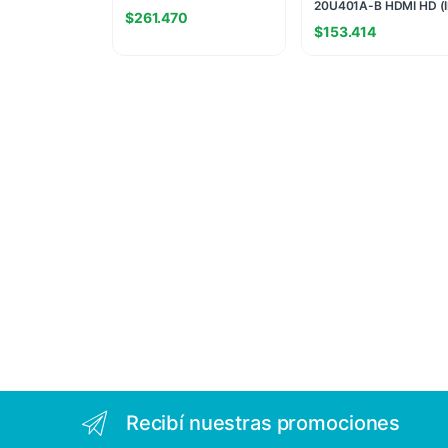
(II) (0514)
20U401A-B HDMI HD (I
$
261.470
(8442)
$
153.414
Recibí nuestras promociones