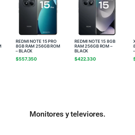
REDMI NOTE 15 PRO
REDMI NOTE 15 8GB
M
8GB RAM 256GB ROM
RAM 256GB ROM –
– BLACK
BLACK
$
557.350
$
422.330
Monitores y televiores.