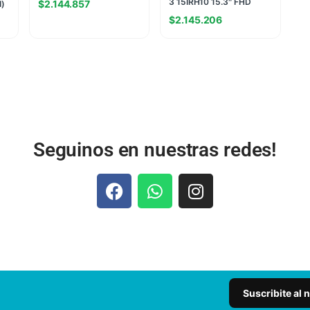
3 15IRH10 15.3″ FHD
$
2.144.857
I)
INTEL I7-13620H 16GB
$
2.145.206
(8G+8G) 4800MHZ
512GB NVME W11H AZUL
(7889)
Seguinos en nuestras redes!
Suscribite al 