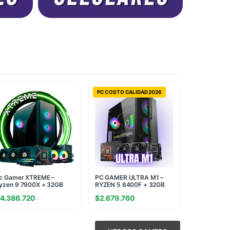
PC COSTO CALIDAD 2026
c Gamer XTREME –
PC GAMER ULTRA M1 –
yzen 9 7900X + 32GB
RYZEN 5 8400F + 32GB
AM + M.2 1TB – RTX
RAM + 960GB SSD + RTX
4.386.720
$
2.679.760
070 12GB
5060 8GB