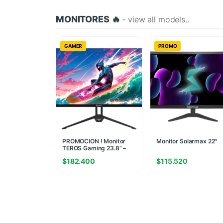
MONITORES 🔥
- view all models..
GAMER
PROMO
PROMOCION ! Monitor
Monitor Solarmax 22″
TEROS Gaming 23.8” –
Plano IPS FHD 120Hz
$
182.400
$
115.520