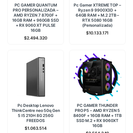
PC GAMER QUANTUM
Pc Gamer XTREME TOP –
PRO PERSONALIZADA –
Ryzen 9 9900X3D +
AMD RYZEN 7 8700F +
64GB RAM + M.2 2TB –
16GB RAM + 960GB SSD
RTX 5080 16GB
+ RX 9060 XT PULSE
(Personalizada)
16GB
$
10.133.171
$
2.494.320
Pc Desktop Lenovo
PC GAMER THUNDER
ThinkCentre neo 50q Gen
PRO P5 – AMD RYZEN 5
5 I5 210H 8G 256G
8400F + 16GB RAM + 1TB
FREEDOS
SSD M.2 + RX 9060XT
16GB
$
1.063.514