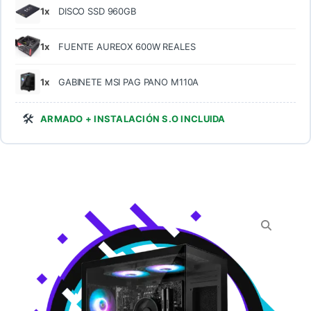
1x
DISCO SSD 960GB
1x
FUENTE AUREOX 600W REALES
1x
GABINETE MSI PAG PANO M110A
🛠️
ARMADO + INSTALACIÓN S.O INCLUIDA