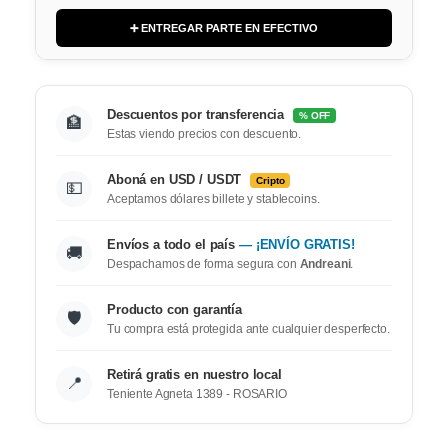
➕ ENTREGAR PARTE EN EFECTIVO
Descuentos por transferencia
% OFF
🏦
Estas viendo precios con descuento.
Aboná en USD / USDT
Cripto
💵
Aceptamos dólares billete y stablecoins.
Envíos a todo el país
— ¡ENVÍO GRATIS!
🚚
Despachamos de forma segura con
Andreani
.
Producto con garantía
🛡️
Tu compra está protegida ante cualquier desperfecto.
Retirá gratis en nuestro local
📍
Teniente Agneta 1389 - ROSARIO