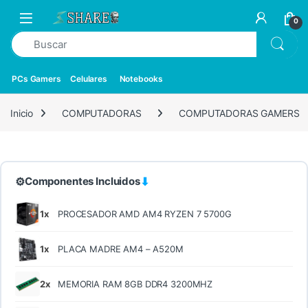
0
PCs Gamers
Celulares
Notebooks
Inicio
COMPUTADORAS
COMPUTADORAS GAMERS
⚙
⬇
Componentes Incluidos
1x
PROCESADOR AMD AM4 RYZEN 7 5700G
1x
PLACA MADRE AM4 – A520M
2x
MEMORIA RAM 8GB DDR4 3200MHZ