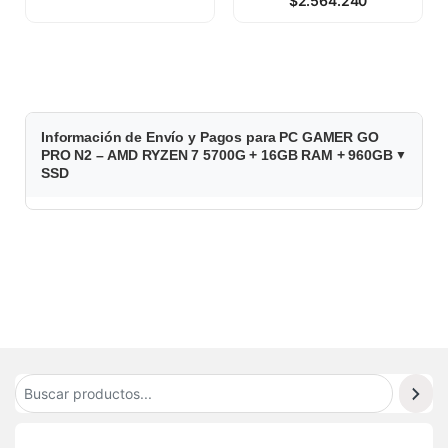
$
2.564.240
1.019.920
Información de Envío y Pagos para PC GAMER GO
PRO N2 – AMD RYZEN 7 5700G + 16GB RAM + 960GB
SSD