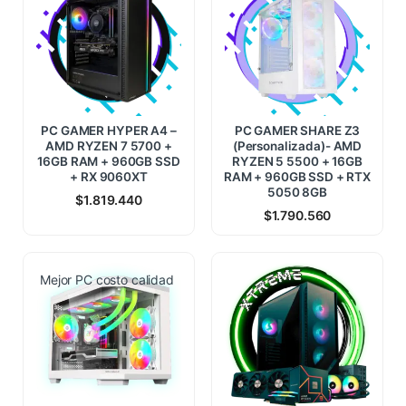
PC GAMER HYPER A4 –
PC GAMER SHARE Z3
AMD RYZEN 7 5700 +
(Personalizada)- AMD
16GB RAM + 960GB SSD
RYZEN 5 5500 + 16GB
+ RX 9060XT
RAM + 960GB SSD + RTX
5050 8GB
$
1.819.440
$
1.790.560
Mejor PC costo calidad