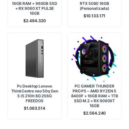
16GB RAM + 960GB SSD
RTX 5080 16GB
+ RX 9060 XT PULSE
(Personalizada)
16GB
$
10.133.171
$
2.494.320
Pc Desktop Lenovo
PC GAMER THUNDER
ThinkCentre neo 50q Gen
PRO P5 – AMD RYZEN 5
5 I5 210H 8G 256G
8400F + 16GB RAM + 1TB
FREEDOS
SSD M.2 + RX 9060XT
16GB
$
1.063.514
$
2.564.240
886.160