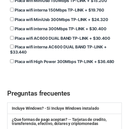
Placa wifi MiniUsb 150Mbps TP-LINK
+
$
15.200
Placa wifi interna 150Mbps TP-LINK
+
$
19.760
Placa wifi MiniUsb 300Mbps TP-LINK
+
$
24.320
Placa wifi interna 300Mbps TP-LINK
+
$
30.400
Placa wifi AC600 DUAL BAND TP-LINK
+
$
30.400
Placa wifi interna AC600 DUAL BAND TP-LINK
+
$
33.440
Placa wifi High Power 300Mbps TP-LINK
+
$
36.480
Preguntas frecuentes
Incluye Windows? - Si Incluye Windows instalado
¿Que formas de pago aceptan? -- Tarjetas de credito,
transferencia, efectivo, dolares y criptomonedas