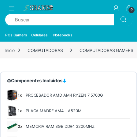
0
PCs Gamers
Celulares
Notebooks
Inicio
COMPUTADORAS
COMPUTADORAS GAMERS
⚙
⬇
Componentes Incluidos
1x
PROCESADOR AMD AM4 RYZEN 7 5700G
1x
PLACA MADRE AM4 – A520M
2x
MEMORIA RAM 8GB DDR4 3200MHZ