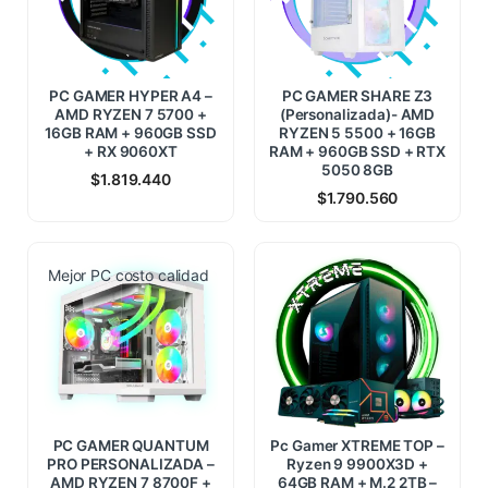
PC GAMER HYPER A4 –
PC GAMER SHARE Z3
AMD RYZEN 7 5700 +
(Personalizada)- AMD
16GB RAM + 960GB SSD
RYZEN 5 5500 + 16GB
+ RX 9060XT
RAM + 960GB SSD + RTX
5050 8GB
$
1.819.440
$
1.790.560
Mejor PC costo calidad
PC GAMER QUANTUM
Pc Gamer XTREME TOP –
PRO PERSONALIZADA –
Ryzen 9 9900X3D +
AMD RYZEN 7 8700F +
64GB RAM + M.2 2TB –