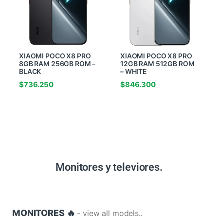
XIAOMI POCO X8 PRO
XIAOMI POCO X8 PRO
8GB RAM 256GB ROM –
12GB RAM 512GB ROM
BLACK
– WHITE
$
736.250
$
846.300
Monitores y televiores.
MONITORES 🔥
- view all models..