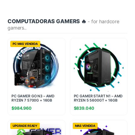
COMPUTADORAS GAMERS 🔥
- for hardcore
gamers..
PC MAS VENDIDA
PC GAMER GO N3 – AMD
PC GAMER START N1 – AMD
RYZEN 7 5700G + 16GB
RYZEN 5 5600GT + 16GB
RAM + 960GB SSD
RAM + 480GB SSD
$
984.960
$
839.040
UPGRADE READY
MAS VENDIDA