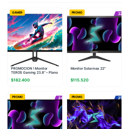
GAMER
PROMO
PROMOCION ! Monitor
Monitor Solarmax 22″
TEROS Gaming 23.8” – Plano
IPS FHD 120Hz
$
182.400
$
115.520
PROMO
PROMO