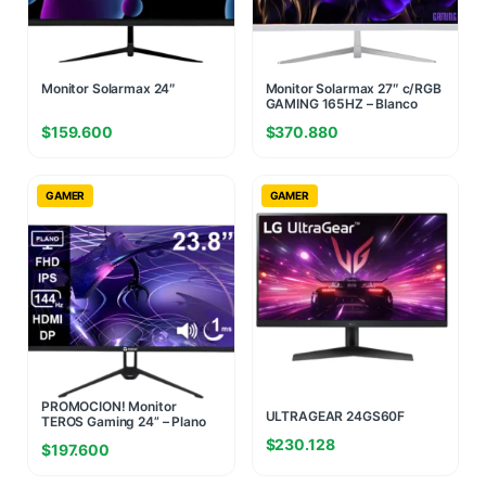
Monitor Solarmax 24″
Monitor Solarmax 27″ c/RGB
GAMING 165HZ – Blanco
$
159.600
$
370.880
GAMER
GAMER
MONITOR LG 24
PROMOCION! Monitor
ULTRAGEAR 24GS60F
TEROS Gaming 24” – Plano
BORDERLESS 180 Hz (II)
IPS FHD 144Hz 1ms (Ficha
$
230.128
(1823)
$
197.600
USA)