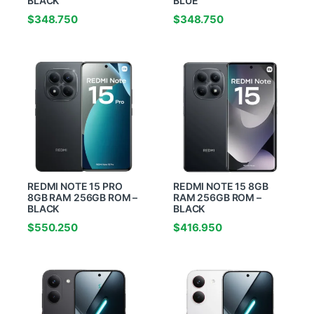
BLACK
BLUE
$
348.750
$
348.750
REDMI NOTE 15 PRO
REDMI NOTE 15 8GB
8GB RAM 256GB ROM –
RAM 256GB ROM –
BLACK
BLACK
$
550.250
$
416.950