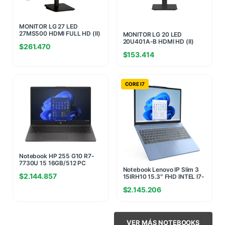
MONITOR LG 27 LED
27MS500 HDMI FULL HD (II)
MONITOR LG 20 LED
(0514)
20U401A-B HDMI HD (II)
$
261.470
(8442)
$
153.414
CORE I7
Notebook HP 255 G10 R7-
7730U 15 16GB/512 PC
Notebook Lenovo IP Slim 3
Windows Home(5732)
$
2.144.857
15IRH10 15.3″ FHD INTEL I7-
13620H 16GB (8G+8G)
$
2.145.206
4800MHZ 512GB NVME
W11H AZUL (7889)
VER MÁS NOTEBOOKS