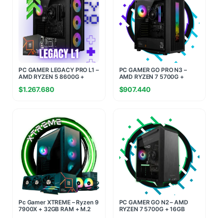
PC GAMER LEGACY PRO L1 –
PC GAMER GO PRO N3 –
AMD RYZEN 5 8600G +
AMD RYZEN 7 5700G +
16GB RAM + 512GB SSD M.2
16GB RAM + 480GB SSD
$
1.267.680
$
907.440
Pc Gamer XTREME – Ryzen 9
PC GAMER GO N2 – AMD
7900X + 32GB RAM + M.2
RYZEN 7 5700G + 16GB
1TB – RTX 5070 12GB
RAM + 480GB SSD