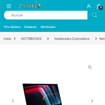
0
PCs Gamers
Celulares
Notebooks
Inicio
NOTEBOOKS
Notebooks Corporativo
Not