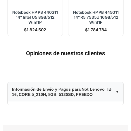
Notebook HP PB 440G11
Notebook HP PB 445G11
14″ Intel U5 8GB/512
14″ R5 7535U 16GB/512
Win11P
Win11P
$
1.824.502
$
1.784.784
Opiniones de nuestros clientes
$
Información de Envío y Pagos para Not Lenovo TB
1
16, CORE 5_210H, 8GB, 512SSD, FREEDO
.
8