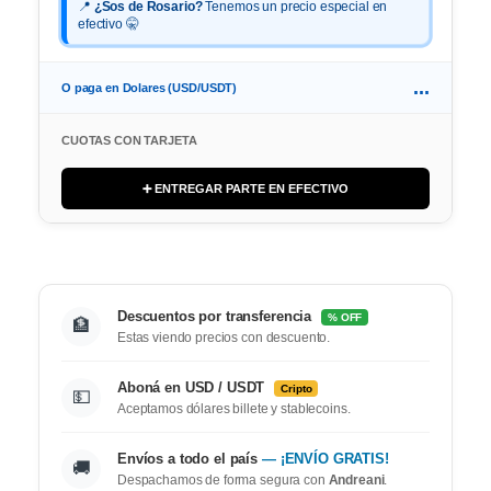
📍
¿Sos de Rosario?
Tenemos un precio especial en
efectivo 🤫
...
O paga en Dolares (USD/USDT)
CUOTAS CON TARJETA
➕ ENTREGAR PARTE EN EFECTIVO
Descuentos por transferencia
% OFF
🏦
Estas viendo precios con descuento.
Aboná en USD / USDT
Cripto
💵
Aceptamos dólares billete y stablecoins.
Envíos a todo el país
— ¡ENVÍO GRATIS!
🚚
Despachamos de forma segura con
Andreani
.