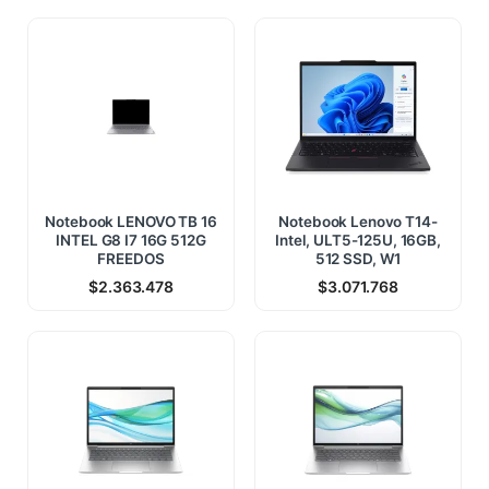
Notebook LENOVO TB 16
Notebook Lenovo T14-
INTEL G8 I7 16G 512G
Intel, ULT5-125U, 16GB,
FREEDOS
512 SSD, W1
$
2.363.478
$
3.071.768