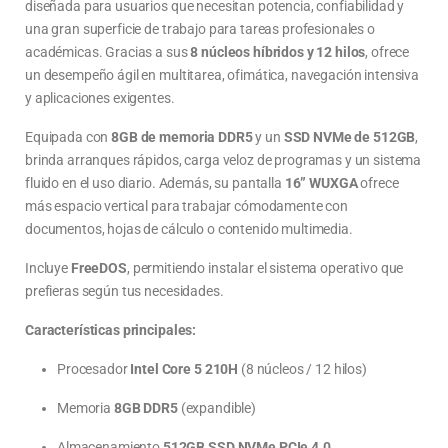
diseñada para usuarios que necesitan potencia, confiabilidad y
una gran superficie de trabajo para tareas profesionales o
académicas. Gracias a sus
8 núcleos híbridos y 12 hilos
, ofrece
un desempeño ágil en multitarea, ofimática, navegación intensiva
y aplicaciones exigentes.
Equipada con
8GB de memoria DDR5
y un
SSD NVMe de 512GB
,
brinda arranques rápidos, carga veloz de programas y un sistema
fluido en el uso diario. Además, su pantalla
16” WUXGA
ofrece
más espacio vertical para trabajar cómodamente con
documentos, hojas de cálculo o contenido multimedia.
Incluye
FreeDOS
, permitiendo instalar el sistema operativo que
prefieras según tus necesidades.
Características principales:
Procesador
Intel Core 5 210H
(8 núcleos / 12 hilos)
Memoria
8GB DDR5
(expandible)
Almacenamiento
512GB SSD NVMe PCIe 4.0