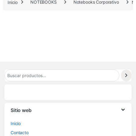
4
Inicio
NOTEBOOKS
Notebooks Corporativo
N
7
.
2
7
1
Sitio web
Inicio
Contacto