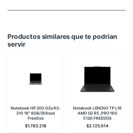
Productos similares que te podrian
servir
Notebook HP 200 G2a R3-
Notebook LENOVO TP L16
210 16″ 8GB/256ssd
AMD G2 R5_PRO 16G
FreeDos
512G FREEDOS
$
1.783.218
$
2.125.614