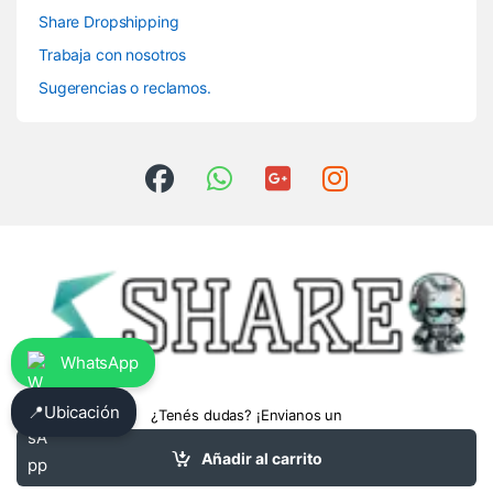
Share Dropshipping
Trabaja con nosotros
Sugerencias o reclamos.
WhatsApp
📍
Ubicación
¿Tenés dudas? ¡Envianos un
whatsapp!
3413475962
Añadir al carrito