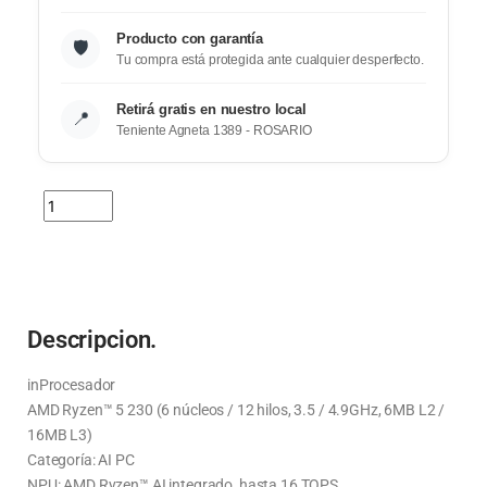
Producto con garantía
🛡️
Tu compra está protegida ante cualquier desperfecto.
Retirá gratis en nuestro local
📍
Teniente Agneta 1389 - ROSARIO
Descripcion.
inProcesador
AMD Ryzen™ 5 230 (6 núcleos / 12 hilos, 3.5 / 4.9GHz, 6MB L2 /
16MB L3)
Categoría: AI PC
NPU: AMD Ryzen™ AI integrado, hasta 16 TOPS