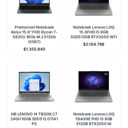
Promocion! Notebook
Notebook Lenovo LOQ
Kelyx 15.6″ FHD Ryzen 7-
15.6FHD I5 8GB
5825U 16Gb M.2 512Gb
SSD512GB RTX3050 W11
(5567)
$
2.164.769
$
1.355.840
NB LENOVO 14 TBOOK C7
Notebook Lenovo LOQ
240H 16GB SSD512 GTIA1
15IAX9E FHD I5 8GB
PS
512GB RTX3050 NI