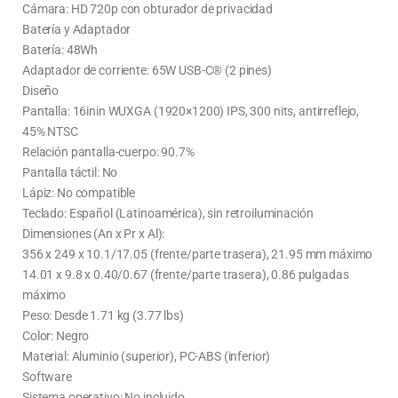
Cámara: HD 720p con obturador de privacidad
Batería y Adaptador
Batería: 48Wh
Adaptador de corriente: 65W USB-C® (2 pines)
Diseño
Pantalla: 16inin WUXGA (1920×1200) IPS, 300 nits, antirreflejo,
45% NTSC
Relación pantalla-cuerpo: 90.7%
Pantalla táctil: No
Lápiz: No compatible
Teclado: Español (Latinoamérica), sin retroiluminación
Dimensiones (An x Pr x Al):
356 x 249 x 10.1/17.05 (frente/parte trasera), 21.95 mm máximo
14.01 x 9.8 x 0.40/0.67 (frente/parte trasera), 0.86 pulgadas
máximo
Peso: Desde 1.71 kg (3.77 lbs)
Color: Negro
Material: Aluminio (superior), PC-ABS (inferior)
Software
Sistema operativo: No incluido