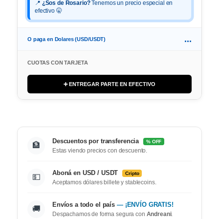
📍
¿Sos de Rosario?
Tenemos un precio especial en
efectivo 🤫
...
O paga en Dolares (USD/USDT)
CUOTAS CON TARJETA
➕ ENTREGAR PARTE EN EFECTIVO
Descuentos por transferencia
% OFF
🏦
Estas viendo precios con descuento.
Aboná en USD / USDT
Cripto
💵
Aceptamos dólares billete y stablecoins.
Envíos a todo el país
— ¡ENVÍO GRATIS!
🚚
Despachamos de forma segura con
Andreani
.