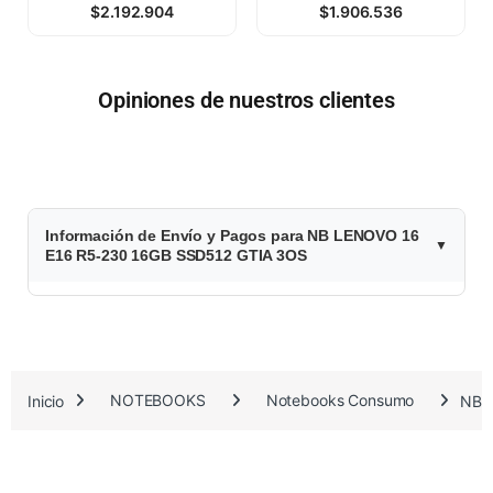
$
2.192.904
$
1.906.536
Opiniones de nuestros clientes
$
Información de Envío y Pagos para NB LENOVO 16
2
E16 R5-230 16GB SSD512 GTIA 3OS
.
1
6
Inicio
NOTEBOOKS
Notebooks Consumo
NB 
3