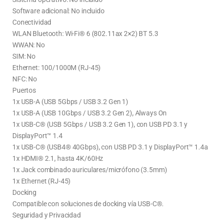
Software adicional: No incluido
Conectividad
WLAN Bluetooth: Wi-Fi® 6 (802.11ax 2×2) BT 5.3
WWAN: No
SIM: No
Ethernet: 100/1000M (RJ-45)
NFC: No
Puertos
1x USB-A (USB 5Gbps / USB 3.2 Gen 1)
1x USB-A (USB 10Gbps / USB 3.2 Gen 2), Always On
1x USB-C® (USB 5Gbps / USB 3.2 Gen 1), con USB PD 3.1 y
DisplayPort™ 1.4
1x USB-C® (USB4® 40Gbps), con USB PD 3.1 y DisplayPort™ 1.4a
1x HDMI® 2.1, hasta 4K/60Hz
1x Jack combinado auriculares/micrófono (3.5mm)
1x Ethernet (RJ-45)
Docking
Compatible con soluciones de docking vía USB-C®.
Seguridad y Privacidad