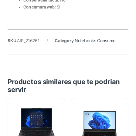
Con pantalla táctil:
No
Con cámara web:
Sí
SKU
AIR_216261
Category
Notebooks Consumo
Productos similares que te podrian
servir