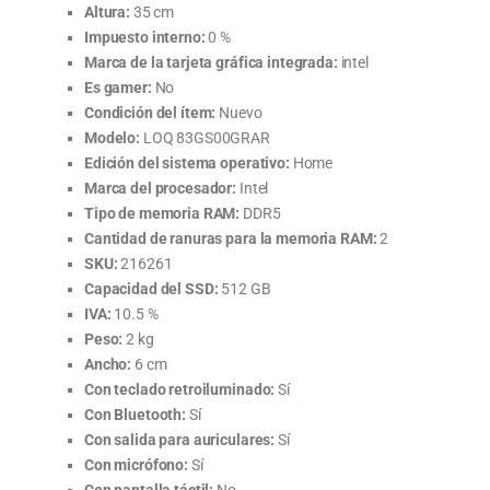
Altura:
35 cm
Impuesto interno:
0 %
Marca de la tarjeta gráfica integrada:
intel
Es gamer:
No
Condición del ítem:
Nuevo
Modelo:
LOQ 83GS00GRAR
Edición del sistema operativo:
Home
Marca del procesador:
Intel
Tipo de memoria RAM:
DDR5
Cantidad de ranuras para la memoria RAM:
2
SKU:
216261
Capacidad del SSD:
512 GB
IVA:
10.5 %
Peso:
2 kg
Ancho:
6 cm
Con teclado retroiluminado:
Sí
Con Bluetooth:
Sí
Con salida para auriculares:
Sí
Con micrófono:
Sí