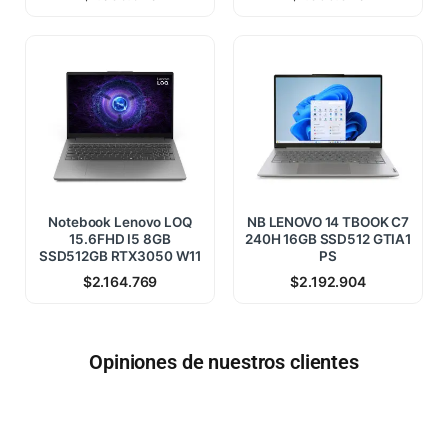
Notebook Lenovo LOQ
NB LENOVO 14 TBOOK C7
15.6FHD I5 8GB
240H 16GB SSD512 GTIA1
SSD512GB RTX3050 W11
PS
$
2.164.769
$
2.192.904
Opiniones de nuestros clientes