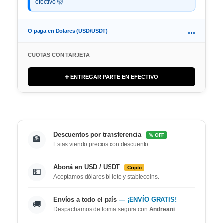
efectivo 🤫
...
O paga en Dolares (USD/USDT)
CUOTAS CON TARJETA
➕ ENTREGAR PARTE EN EFECTIVO
Descuentos por transferencia
% OFF
🏦
Estas viendo precios con descuento.
Aboná en USD / USDT
Cripto
💵
Aceptamos dólares billete y stablecoins.
Envíos a todo el país
— ¡ENVÍO GRATIS!
🚚
Despachamos de forma segura con
Andreani
.