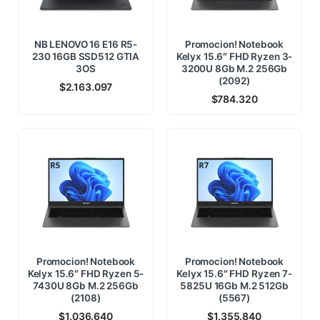
NB LENOVO 16 E16 R5-
Promocion! Notebook
230 16GB SSD512 GTIA
Kelyx 15.6″ FHD Ryzen 3-
3OS
3200U 8Gb M.2 256Gb
(2092)
$
2.163.097
$
784.320
Promocion! Notebook
Promocion! Notebook
Kelyx 15.6″ FHD Ryzen 5-
Kelyx 15.6″ FHD Ryzen 7-
7430U 8Gb M.2 256Gb
5825U 16Gb M.2 512Gb
(2108)
(5567)
$
1.036.640
$
1.355.840