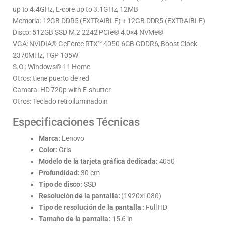
up to 4.4GHz, E-core up to 3.1GHz, 12MB
Memoria: 12GB DDR5 (EXTRAIBLE) + 12GB DDR5 (EXTRAIBLE)
Disco: 512GB SSD M.2 2242 PCIe® 4.0×4 NVMe®
VGA: NVIDIA® GeForce RTX™ 4050 6GB GDDR6, Boost Clock
2370MHz, TGP 105W
S.O.: Windows® 11 Home
Otros: tiene puerto de red
Camara: HD 720p with E-shutter
Otros: Teclado retroiluminadoin
Especificaciones Técnicas
Marca:
Lenovo
Color:
Gris
Modelo de la tarjeta gráfica dedicada:
4050
Profundidad:
30 cm
Tipo de disco:
SSD
Resolución de la pantalla:
(1920×1080)
Tipo de resolución de la pantalla :
Full HD
Tamaño de la pantalla:
15.6 in