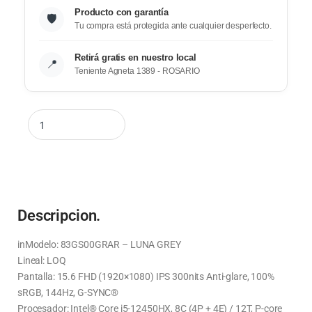
Producto con garantía
🛡️
Tu compra está protegida ante cualquier desperfecto.
Retirá gratis en nuestro local
📍
Teniente Agneta 1389 - ROSARIO
Descripcion.
inModelo: 83GS00GRAR – LUNA GREY
Lineal: LOQ
Pantalla: 15.6 FHD (1920×1080) IPS 300nits Anti-glare, 100%
sRGB, 144Hz, G-SYNC®
Procesador: Intel® Core i5-12450HX, 8C (4P + 4E) / 12T, P-core