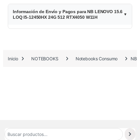
$
Información de Envío y Pagos para NB LENOVO 15.6
2
LOQ I5-12450HX 24G 512 RTX4050 W11H
.
4
8
Inicio
NOTEBOOKS
Notebooks Consumo
NB 
8
.
1
1
8