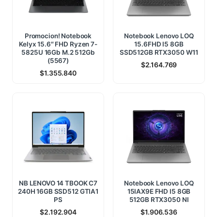
Promocion! Notebook
Notebook Lenovo LOQ
Kelyx 15.6″ FHD Ryzen 7-
15.6FHD I5 8GB
5825U 16Gb M.2 512Gb
SSD512GB RTX3050 W11
(5567)
$
2.164.769
$
1.355.840
NB LENOVO 14 TBOOK C7
Notebook Lenovo LOQ
240H 16GB SSD512 GTIA1
15IAX9E FHD I5 8GB
PS
512GB RTX3050 NI
$
2.192.904
$
1.906.536