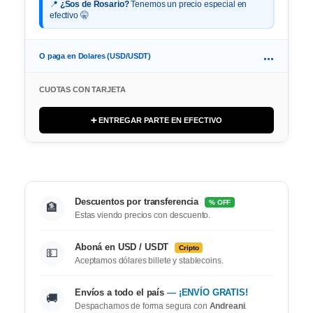
📍
¿Sos de Rosario?
Tenemos un precio especial en
efectivo 🤫
...
O paga en Dolares (USD/USDT)
CUOTAS CON TARJETA
➕ ENTREGAR PARTE EN EFECTIVO
Descuentos por transferencia
% OFF
🏦
Estas viendo precios con descuento.
Aboná en USD / USDT
Cripto
💵
Aceptamos dólares billete y stablecoins.
Envíos a todo el país
— ¡ENVÍO GRATIS!
🚚
Despachamos de forma segura con
Andreani
.