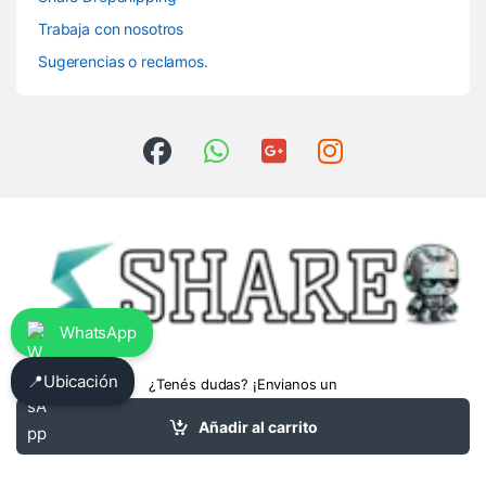
Trabaja con nosotros
Sugerencias o reclamos.
WhatsApp
📍
Ubicación
¿Tenés dudas? ¡Envianos un
whatsapp!
3413475962
Añadir al carrito