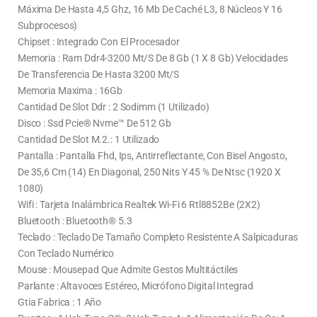
Máxima De Hasta 4,5 Ghz, 16 Mb De Caché L3, 8 Núcleos Y 16
Subprocesos)
Chipset : Integrado Con El Procesador
Memoria : Ram Ddr4-3200 Mt/S De 8 Gb (1 X 8 Gb) Velocidades
De Transferencia De Hasta 3200 Mt/S
Memoria Maxima : 16Gb
Cantidad De Slot Ddr : 2 Sodimm (1 Utilizado)
Disco : Ssd Pcie® Nvme™ De 512 Gb
Cantidad De Slot M.2.: 1 Utilizado
Pantalla : Pantalla Fhd, Ips, Antirreflectante, Con Bisel Angosto,
De 35,6 Cm (14) En Diagonal, 250 Nits Y 45 % De Ntsc (1920 X
1080)
Wifi : Tarjeta Inalámbrica Realtek Wi-Fi 6 Rtl8852Be (2X2)
Bluetooth : Bluetooth® 5.3
Teclado : Teclado De Tamaño Completo Resistente A Salpicaduras
Con Teclado Numérico
Mouse : Mousepad Que Admite Gestos Multitáctiles
Parlante : Altavoces Estéreo, Micrófono Digital Integrad
Gtia Fabrica : 1 Año