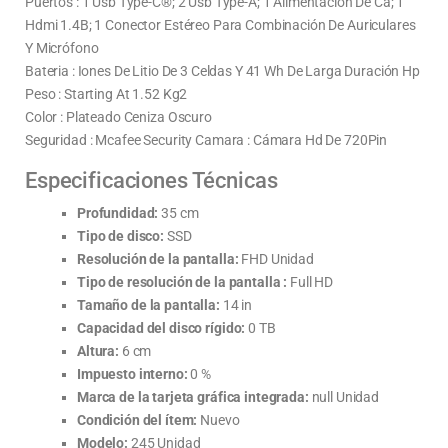
Puertos : 1 Usb Type-C®; 2 Usb Type-A; 1 Alimentación De Ca; 1
Hdmi 1.4B; 1 Conector Estéreo Para Combinación De Auriculares
Y Micrófono
Bateria : Iones De Litio De 3 Celdas Y 41 Wh De Larga Duración Hp
Peso : Starting At 1.52 Kg2
Color : Plateado Ceniza Oscuro
Seguridad : Mcafee Security Camara : Cámara Hd De 720Pin
Especificaciones Técnicas
Profundidad:
35 cm
Tipo de disco:
SSD
Resolución de la pantalla:
FHD Unidad
Tipo de resolución de la pantalla :
Full HD
Tamaño de la pantalla:
14 in
Capacidad del disco rígido:
0 TB
Altura:
6 cm
Impuesto interno:
0 %
Marca de la tarjeta gráfica integrada:
null Unidad
Condición del ítem:
Nuevo
Modelo:
245 Unidad