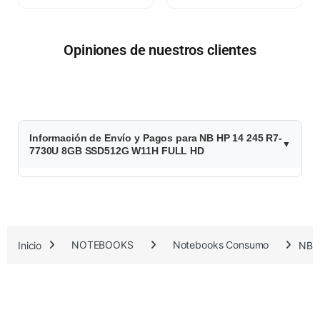
Opiniones de nuestros clientes
$
Información de Envío y Pagos para NB HP 14 245 R7-
1
7730U 8GB SSD512G W11H FULL HD
.
6
5
Inicio
NOTEBOOKS
Notebooks Consumo
NB 
3
.