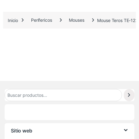
3
6
Inicio
Perifericos
Mouses
Mouse Teros TE-1229
2
Sitio web