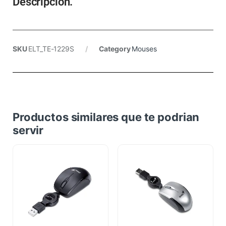
Descripcion.
SKU
ELT_TE-1229S
Category
Mouses
Productos similares que te podrian
servir