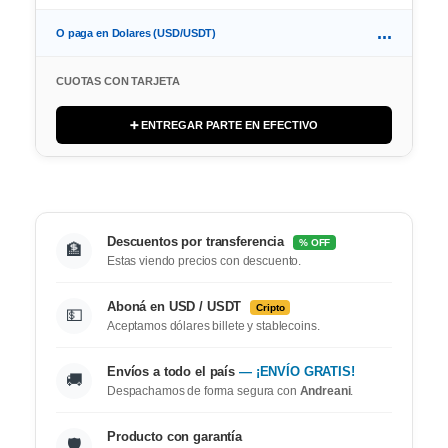
...
O paga en Dolares (USD/USDT)
CUOTAS CON TARJETA
➕ ENTREGAR PARTE EN EFECTIVO
Descuentos por transferencia
% OFF
🏦
Estas viendo precios con descuento.
Aboná en USD / USDT
Cripto
💵
Aceptamos dólares billete y stablecoins.
Envíos a todo el país
— ¡ENVÍO GRATIS!
🚚
Despachamos de forma segura con
Andreani
.
Producto con garantía
🛡️