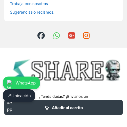
Trabaja con nosotros
Sugerencias o reclamos.
WhatsApp
📍
Ubicación
¿Tenés dudas? ¡Envianos un
whatsapp!
3413475962
Añadir al carrito