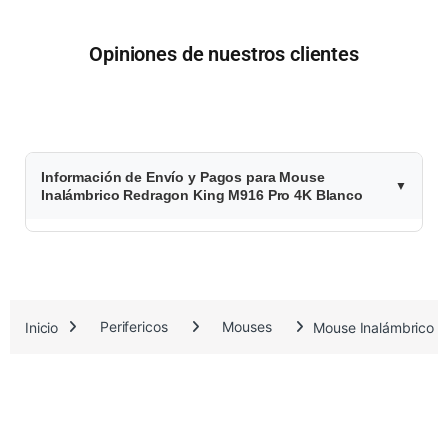
Opiniones de nuestros clientes
$
Información de Envío y Pagos para Mouse
8
Inalámbrico Redragon King M916 Pro 4K Blanco
5
.
4
Inicio
Perifericos
Mouses
Mouse Inalámbrico R
5
4