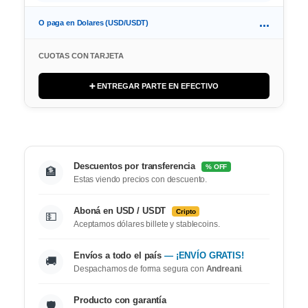
...
O paga en Dolares (USD/USDT)
CUOTAS CON TARJETA
➕ ENTREGAR PARTE EN EFECTIVO
Descuentos por transferencia
% OFF
🏦
Estas viendo precios con descuento.
Aboná en USD / USDT
Cripto
💵
Aceptamos dólares billete y stablecoins.
Envíos a todo el país
— ¡ENVÍO GRATIS!
🚚
Despachamos de forma segura con
Andreani
.
Producto con garantía
🛡️