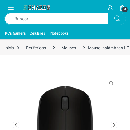
0
PCs Gamers
Celulares
Notebooks
Inicio
Perifericos
Mouses
Mouse Inalámbrico L