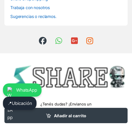
Trabaja con nosotros
Sugerencias o reclamos.
WhatsApp
📍
Ubicación
¿Tenés dudas? ¡Envianos un
whatsapp!
3413475962
Añadir al carrito