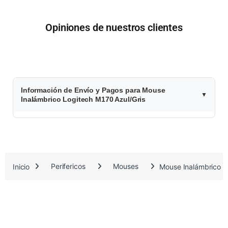
Opiniones de nuestros clientes
$
Información de Envío y Pagos para Mouse
1
Inalámbrico Logitech M170 Azul/Gris
3
.
6
Inicio
Perifericos
Mouses
Mouse Inalámbrico L
9
5