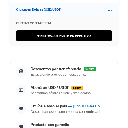
...
O paga en Dolares (USD/USDT)
CUOTAS CON TARJETA
➕ ENTREGAR PARTE EN EFECTIVO
Descuentos por transferencia
% OFF
🏦
Estas viendo precios con descuento.
Aboná en USD / USDT
Cripto
💵
Aceptamos dólares billete y stablecoins.
Envíos a todo el país
— ¡ENVÍO GRATIS!
🚚
Despachamos de forma segura con
Andreani
.
Producto con garantía
🛡️