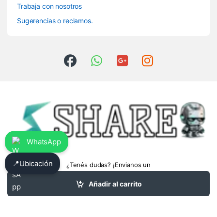
Trabaja con nosotros
Sugerencias o reclamos.
WhatsApp
📍
Ubicación
¿Tenés dudas? ¡Envianos un
whatsapp!
3413475962
Añadir al carrito