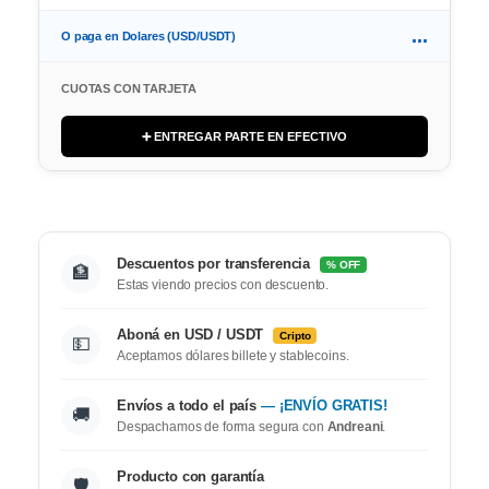
...
O paga en Dolares (USD/USDT)
CUOTAS CON TARJETA
➕ ENTREGAR PARTE EN EFECTIVO
Descuentos por transferencia
% OFF
🏦
Estas viendo precios con descuento.
Aboná en USD / USDT
Cripto
💵
Aceptamos dólares billete y stablecoins.
Envíos a todo el país
— ¡ENVÍO GRATIS!
🚚
Despachamos de forma segura con
Andreani
.
Producto con garantía
🛡️