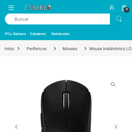
0
PCs Gamers
Celulares
Notebooks
Inicio
Perifericos
Mouses
Mouse Inalámbrico L