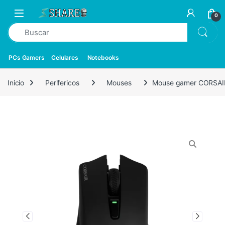
0
PCs Gamers
Celulares
Notebooks
Inicio
Perifericos
Mouses
Mouse gamer CORSAI