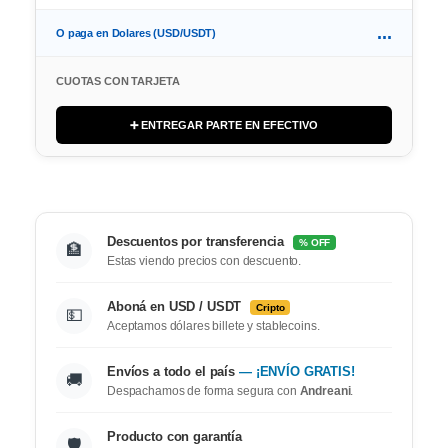
...
O paga en Dolares (USD/USDT)
CUOTAS CON TARJETA
➕ ENTREGAR PARTE EN EFECTIVO
Descuentos por transferencia
% OFF
🏦
Estas viendo precios con descuento.
Aboná en USD / USDT
Cripto
💵
Aceptamos dólares billete y stablecoins.
Envíos a todo el país
— ¡ENVÍO GRATIS!
🚚
Despachamos de forma segura con
Andreani
.
Producto con garantía
🛡️