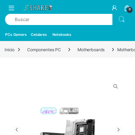
0
PCs Gamers
Celulares
Notebooks
Inicio
Componentes PC
Motherboards
Motherb