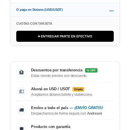
...
O paga en Dolares (USD/USDT)
CUOTAS CON TARJETA
➕ ENTREGAR PARTE EN EFECTIVO
Descuentos por transferencia
% OFF
🏦
Estas viendo precios con descuento.
Aboná en USD / USDT
Cripto
💵
Aceptamos dólares billete y stablecoins.
Envíos a todo el país
— ¡ENVÍO GRATIS!
🚚
Despachamos de forma segura con
Andreani
.
Producto con garantía
🛡️