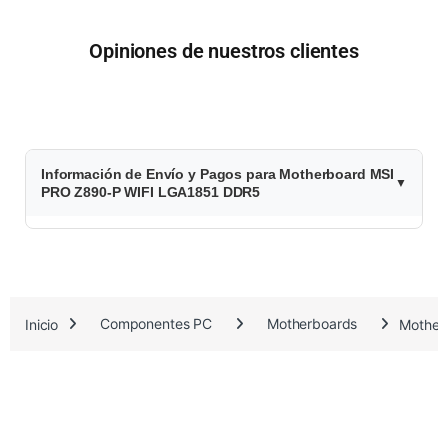
Opiniones de nuestros clientes
$
Información de Envío y Pagos para Motherboard MSI
5
PRO Z890-P WIFI LGA1851 DDR5
0
4
.
Inicio
Componentes PC
Motherboards
Mother
4
8