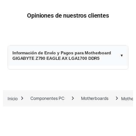
Opiniones de nuestros clientes
$
Información de Envío y Pagos para Motherboard
3
GIGABYTE Z790 EAGLE AX LGA1700 DDR5
8
4
.
Inicio
Componentes PC
Motherboards
Mother
6
2