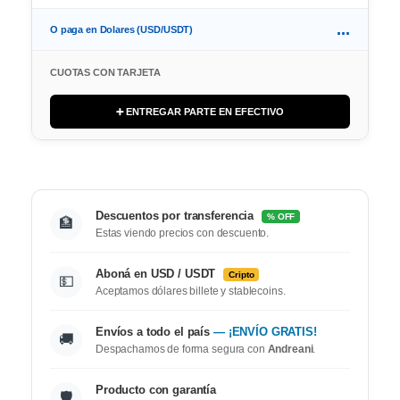
...
O paga en Dolares (USD/USDT)
CUOTAS CON TARJETA
➕ ENTREGAR PARTE EN EFECTIVO
Descuentos por transferencia
% OFF
🏦
Estas viendo precios con descuento.
Aboná en USD / USDT
Cripto
💵
Aceptamos dólares billete y stablecoins.
Envíos a todo el país
— ¡ENVÍO GRATIS!
🚚
Despachamos de forma segura con
Andreani
.
Producto con garantía
🛡️