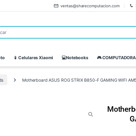
ventas@sharecomputacion.com
cto
📱 Celulares Xiaomi
💻Notebooks
🎮 COMPUTADORA
ds
Motherboard ASUS ROG STRIX B850-F GAMING WIFI AM
Motherb
G