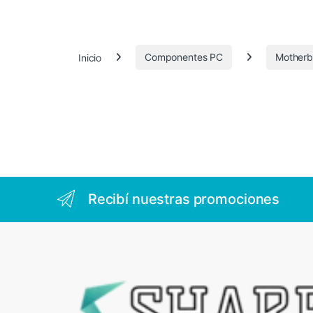
3
.
Inicio
Componentes PC
Motherb
7
1
0
Recibí nuestras promociones