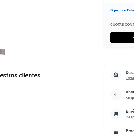
O paga en Dol
CUOTAS CON 
Desc
estros clientes.
🏦
Estas
Abo
💵
Acept
Enví
🚚
Desp
Prod
🛡️