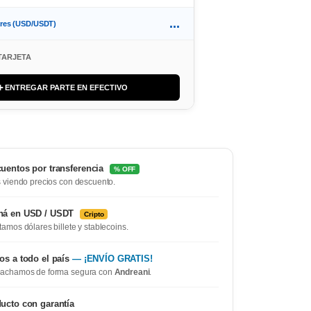
...
ares (USD/USDT)
TARJETA
➕ ENTREGAR PARTE EN EFECTIVO
uentos por transferencia
% OFF
 viendo precios con descuento.
ná en USD / USDT
Cripto
amos dólares billete y stablecoins.
os a todo el país
— ¡ENVÍO GRATIS!
achamos de forma segura con
Andreani
.
ucto con garantía