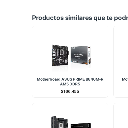
Productos similares que te podr
Motherboard ASUS PRIME B840M-R
Mo
AM5 DDR5
$
166.455