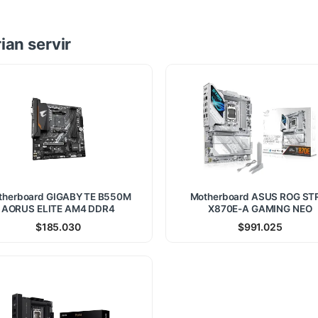
ian servir
therboard GIGABYTE B550M
Motherboard ASUS ROG ST
AORUS ELITE AM4 DDR4
X870E-A GAMING NEO
$
185.030
$
991.025