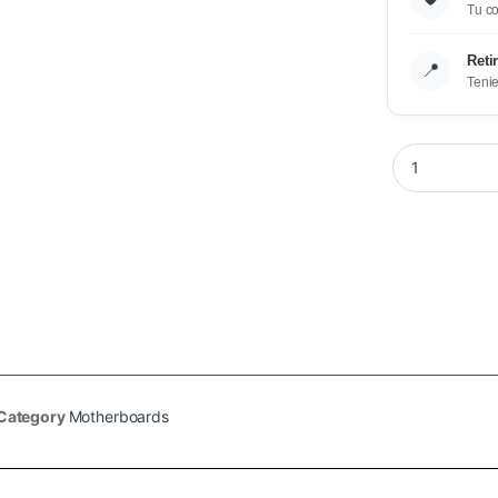
Tu co
Reti
📍
Teni
Category
Motherboards