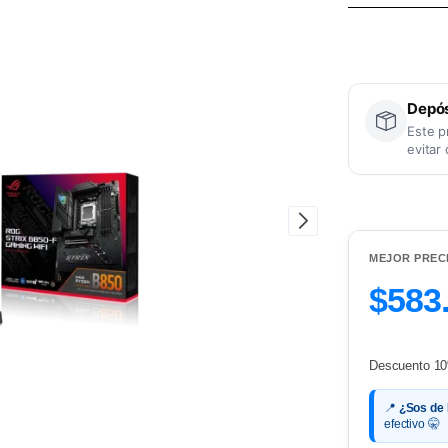
Depós
Este p
evitar
MEJOR PREC
$583
Descuento 10
📍
¿Sos de
efectivo 🤫