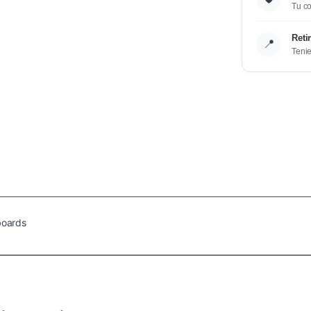
Tu co
Reti
📍
Teni
boards