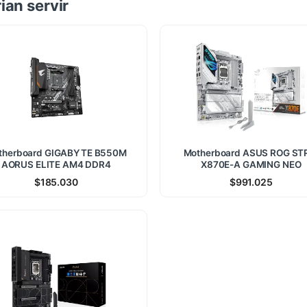
ian servir
therboard GIGABYTE B550M
Motherboard ASUS ROG ST
AORUS ELITE AM4 DDR4
X870E-A GAMING NEO
$
185.030
$
991.025