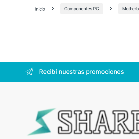
.
Inicio
Componentes PC
Motherb
4
2
3
Recibí nuestras promociones