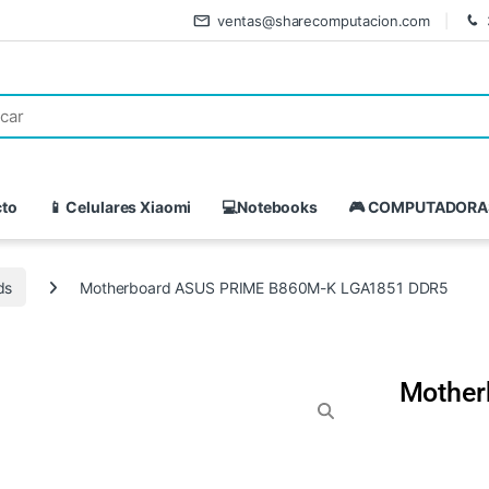
ventas@sharecomputacion.com
cto
📱 Celulares Xiaomi
💻Notebooks
🎮 COMPUTADORA
ds
Motherboard ASUS PRIME B860M-K LGA1851 DDR5
Mother