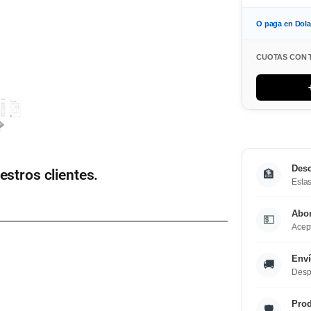
O paga en Dol
CUOTAS CON 
Desc
estros clientes.
🏦
Estas
Abo
💵
Acept
Enví
🚚
Desp
Prod
🛡️