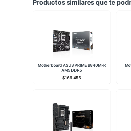
Productos similares que te podr
Motherboard ASUS PRIME B840M-R
Mo
AM5 DDR5
$
166.455