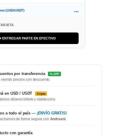
...
ares (USD/USDT)
TARJETA
➕ ENTREGAR PARTE EN EFECTIVO
uentos por transferencia
% OFF
 viendo precios con descuento.
ná en USD / USDT
Cripto
amos dólares billete y stablecoins.
os a todo el país
— ¡ENVÍO GRATIS!
achamos de forma segura con
Andreani
.
ucto con garantía