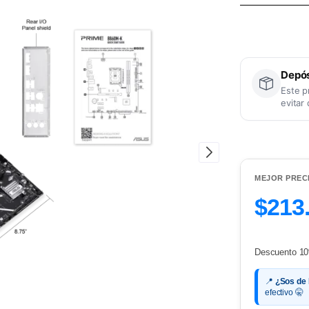
Depós
Este p
evitar
MEJOR PREC
$213
Descuento 10
📍
¿Sos de
efectivo 🤫