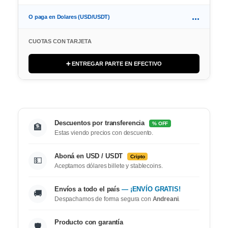
...
O paga en Dolares (USD/USDT)
CUOTAS CON TARJETA
➕ ENTREGAR PARTE EN EFECTIVO
Descuentos por transferencia
% OFF
🏦
Estas viendo precios con descuento.
Aboná en USD / USDT
Cripto
💵
Aceptamos dólares billete y stablecoins.
Envíos a todo el país
— ¡ENVÍO GRATIS!
🚚
Despachamos de forma segura con
Andreani
.
Producto con garantía
🛡️