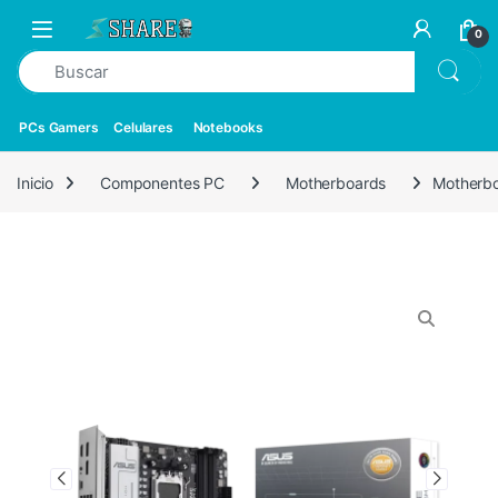
0
PCs Gamers
Celulares
Notebooks
Inicio
Componentes PC
Motherboards
Motherb