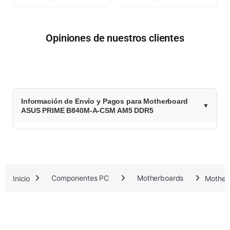
Opiniones de nuestros clientes
$
Información de Envío y Pagos para Motherboard
2
ASUS PRIME B840M-A-CSM AM5 DDR5
3
4
.
Inicio
Componentes PC
Motherboards
Mother
3
3