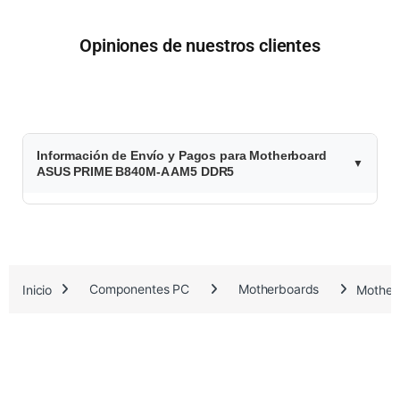
Opiniones de nuestros clientes
$
Información de Envío y Pagos para Motherboard
2
ASUS PRIME B840M-A AM5 DDR5
2
7
.
Inicio
Componentes PC
Motherboards
Mother
2
8