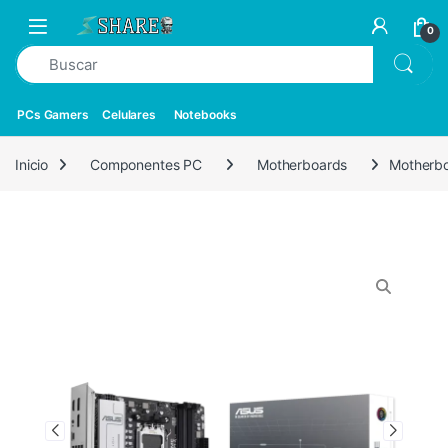
0
PCs Gamers
Celulares
Notebooks
Inicio
Componentes PC
Motherboards
Motherb