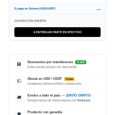
...
O paga en Dolares (USD/USDT)
CUOTAS CON TARJETA
➕ ENTREGAR PARTE EN EFECTIVO
Descuentos por transferencia
% OFF
🏦
Estas viendo precios con descuento.
Aboná en USD / USDT
Cripto
💵
Aceptamos dólares billete y stablecoins.
Envíos a todo el país
— ¡ENVÍO GRATIS!
🚚
Despachamos de forma segura con
Andreani
.
Producto con garantía
🛡️