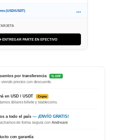
...
ares (USD/USDT)
TARJETA
➕ ENTREGAR PARTE EN EFECTIVO
uentos por transferencia
% OFF
 viendo precios con descuento.
ná en USD / USDT
Cripto
amos dólares billete y stablecoins.
os a todo el país
— ¡ENVÍO GRATIS!
achamos de forma segura con
Andreani
.
ucto con garantía