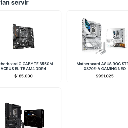
ian servir
therboard GIGABYTE B550M
Motherboard ASUS ROG ST
AORUS ELITE AM4 DDR4
X870E-A GAMING NEO
$
185.030
$
991.025