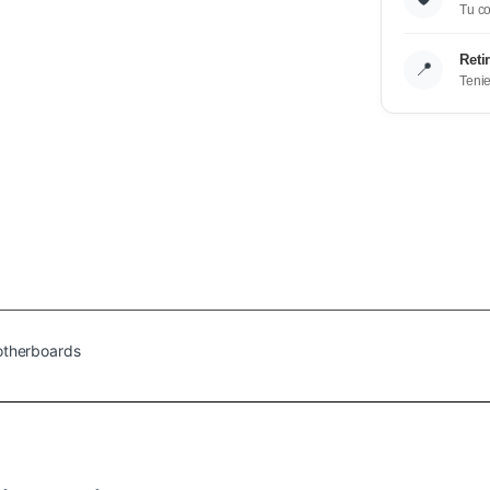
Tu co
Reti
📍
Teni
therboards