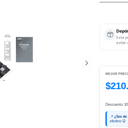
Depós
Este p
evitar
MEJOR PREC
$210
Descuento 10
📍
¿Sos de
efectivo 🤫