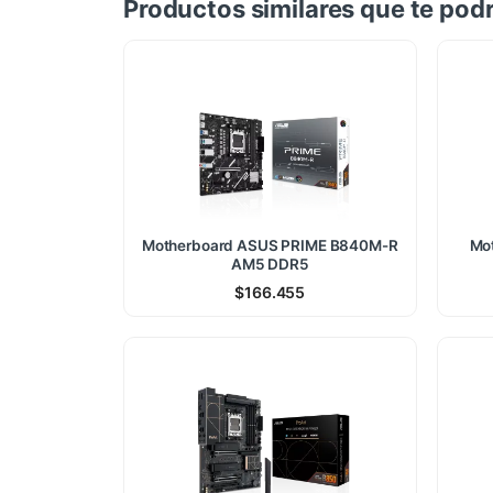
Productos similares que te podr
Motherboard ASUS PRIME B840M-R
Mo
AM5 DDR5
$
166.455