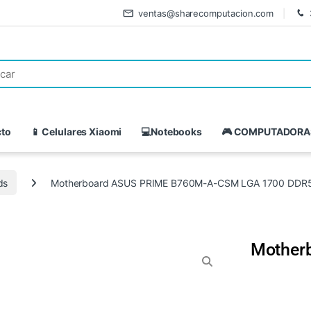
ventas@sharecomputacion.com
cto
📱 Celulares Xiaomi
💻Notebooks
🎮 COMPUTADORA
ds
Motherboard ASUS PRIME B760M-A-CSM LGA 1700 DDR
Mother