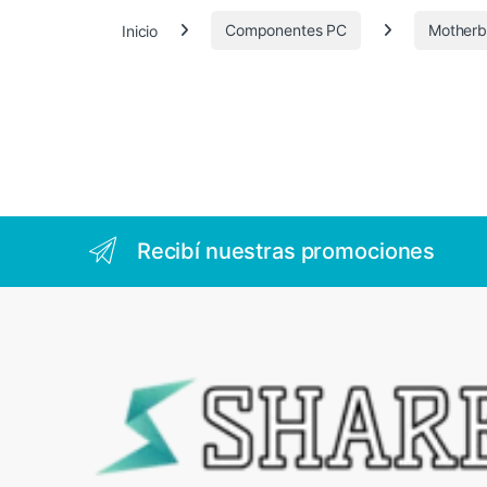
.
Inicio
Componentes PC
Motherb
4
1
4
Recibí nuestras promociones