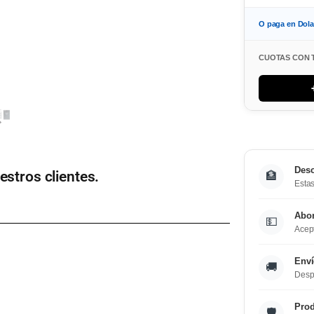
O paga en Dol
CUOTAS CON 
Desc
estros clientes.
🏦
Estas
Abo
💵
Acept
Enví
🚚
Desp
Prod
🛡️