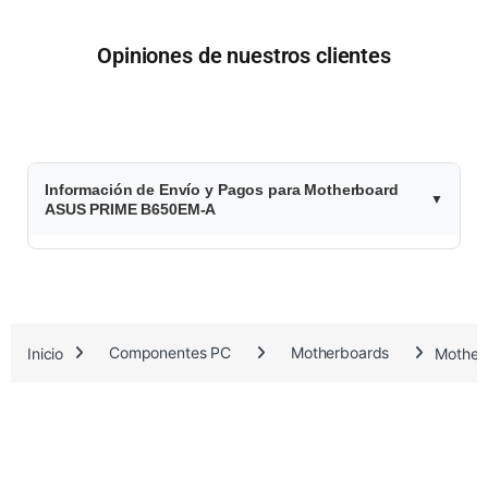
Opiniones de nuestros clientes
$
Información de Envío y Pagos para Motherboard
2
ASUS PRIME B650EM-A
3
3
.
Inicio
Componentes PC
Motherboards
Mother
1
9