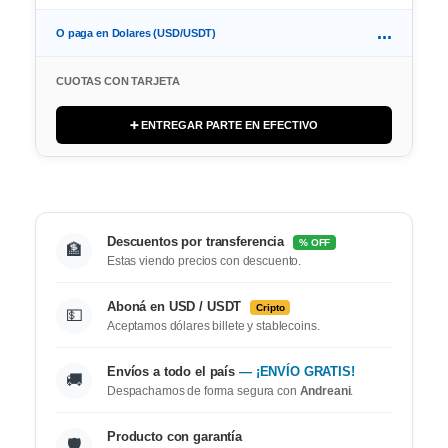
...
O paga en Dolares (USD/USDT)
CUOTAS CON TARJETA
➕ ENTREGAR PARTE EN EFECTIVO
Descuentos por transferencia
% OFF
🏦
Estas viendo precios con descuento.
Aboná en USD / USDT
Cripto
💵
Aceptamos dólares billete y stablecoins.
Envíos a todo el país
— ¡ENVÍO GRATIS!
🚚
Despachamos de forma segura con
Andreani
.
Producto con garantía
🛡️