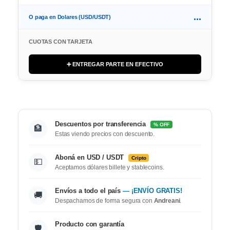
...
O paga en Dolares (USD/USDT)
CUOTAS CON TARJETA
➕ ENTREGAR PARTE EN EFECTIVO
Descuentos por transferencia
% OFF
🏦
Estas viendo precios con descuento.
Aboná en USD / USDT
Cripto
💵
Aceptamos dólares billete y stablecoins.
Envíos a todo el país
— ¡ENVÍO GRATIS!
🚚
Despachamos de forma segura con
Andreani
.
Producto con garantía
🛡️