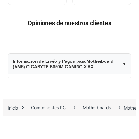
Opiniones de nuestros clientes
$
Información de Envío y Pagos para Motherboard
3
(AM5) GIGABYTE B650M GAMING X AX
7
5
.
Inicio
Componentes PC
Motherboards
Mother
5
6