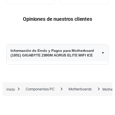
Opiniones de nuestros clientes
$
Información de Envío y Pagos para Motherboard
4
(1851) GIGABYTE Z890M AORUS ELITE WIFI ICE
9
0
.
Inicio
Componentes PC
Motherboards
Mother
3
9