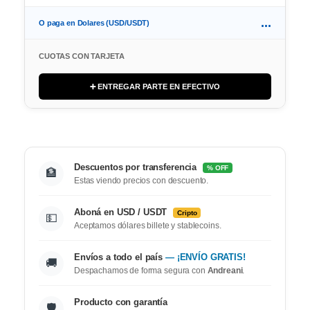
...
O paga en Dolares (USD/USDT)
CUOTAS CON TARJETA
➕ ENTREGAR PARTE EN EFECTIVO
Descuentos por transferencia
% OFF
🏦
Estas viendo precios con descuento.
Aboná en USD / USDT
Cripto
💵
Aceptamos dólares billete y stablecoins.
Envíos a todo el país
— ¡ENVÍO GRATIS!
🚚
Despachamos de forma segura con
Andreani
.
Producto con garantía
🛡️