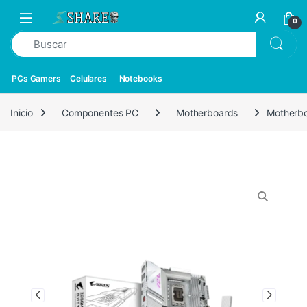
0
PCs Gamers
Celulares
Notebooks
Inicio
Componentes PC
Motherboards
Motherb