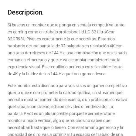
Descripcion.
Si buscas un monitor que te ponga en ventaja competitiva tanto
en gaming como en trabajo profesional, el LG 32 UltraGear
32GR93U Pivot es exactamente lo que necesitás. Estamos
hablando de una pantalla de 32 pulgadas en resolución 4K con
una tasa de refresco de 144 Hz, una combinación que no es nada
común en el mercado y que te va a cambiar completamente la
experiencia visual. Es el equilibrio perfecto entre la nitidez brutal
de 4K y la fluidez de los 144 Hz que todo gamer desea.
Este monitor está diseñado para vos si sos un gamer competitivo
que no quiere comprometer la calidad gráfica, un streamer que
necesita mostrar contenido de ensueño, o un profesional creativo
que trabaja con diseño, edición de video o renderizado. La
pantalla Pivot es un plus increíble porque te permite rotar el
monitor a modo vertical, algo que muchos no saben que
necesitaban hasta que lo tienen. Con ese tamaño generoso y la
capacidad de giro, vas a optimizar tu espacio de trabajo de una