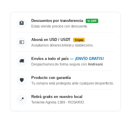
Descuentos por transferencia
% OFF
🏦
Estas viendo precios con descuento.
Aboná en USD / USDT
Cripto
💵
Aceptamos dólares billete y stablecoins.
Envíos a todo el país
— ¡ENVÍO GRATIS!
🚚
Despachamos de forma segura con
Andreani
.
Producto con garantía
🛡️
Tu compra está protegida ante cualquier desperfecto.
Retirá gratis en nuestro local
📍
Teniente Agneta 1389 - ROSARIO