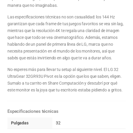
manera que no imaginabas.
Las especificaciones técnicas no son casualidad: los 144 Hz
garantizan que cada frame de tus juegos favoritos se vea sin lag,
mientras que la resolución 4K te regala una claridad de imagen
que hace que todo se vea cinematográfico. Además, estamos
hablando de un panel de primera línea de LG, marca que no
necesita presentación en el mundo de los monitores, así que
sabés que estás invirtiendo en algo que te va a durar años.
No esperes más para llevar tu setup al siguiente nivel. El LG 32
UltraGear 32GR93U Pivot es la opción que los que saben, eligen.
Sumalo a tu carrito en Share Computación y descubrí por qué
este monitor es la joya que tu escritorio estaba pidiendo a gritos.
Especificaciones técnicas
Pulgadas
32