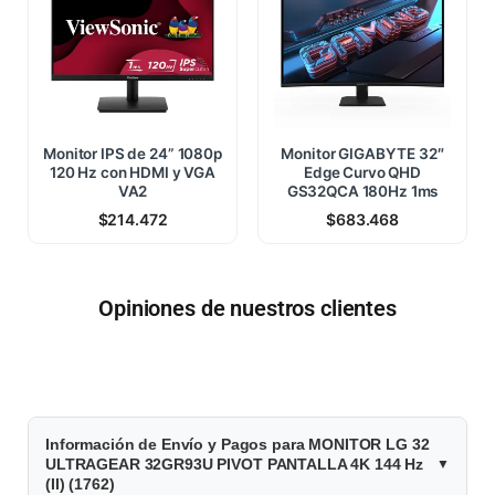
Monitor IPS de 24” 1080p
Monitor GIGABYTE 32″
120 Hz con HDMI y VGA
Edge Curvo QHD
VA2
GS32QCA 180Hz 1ms
$
214.472
$
683.468
Opiniones de nuestros clientes
$
Información de Envío y Pagos para MONITOR LG 32
1
ULTRAGEAR 32GR93U PIVOT PANTALLA 4K 144 Hz
(II) (1762)