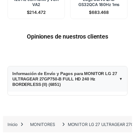
VA2
GS32QCA 180Hz 1ms
$
214.472
$
683.468
Opiniones de nuestros clientes
$
Información de Envío y Pagos para MONITOR LG 27
6
ULTRAGEAR 27GP750-B FULL HD 240 Hz
BORDERLESS (II) (6851)
0
4
.
Inicio
MONITORES
MONITOR LG 27 ULTRAGEAR 27GP7
6