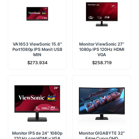
VA1653 ViewSonic 15.6″
Monitor ViewSonic 27”
Port1080p IPS Monit USB
1080p IPS 120Hz HDMI
MIN
VGA
$
273.934
$
258.719
Monitor IPS de 24” 1080p
Monitor GIGABYTE 32″
120 Hz con HDMI y VGA
Edge Curvo QHD