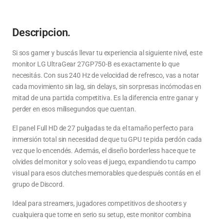
Descripcion.
Si sos gamer y buscás llevar tu experiencia al siguiente nivel, este
monitor LG UltraGear 27GP750-B es exactamente lo que
necesitás. Con sus 240 Hz de velocidad de refresco, vas a notar
cada movimiento sin lag, sin delays, sin sorpresas incómodas en
mitad de una partida competitiva. Es la diferencia entre ganar y
perder en esos milisegundos que cuentan.
El panel Full HD de 27 pulgadas te da el tamaño perfecto para
inmersión total sin necesidad de que tu GPU te pida perdón cada
vez que lo encendés. Además, el diseño borderless hace que te
olvides del monitor y solo veas el juego, expandiendo tu campo
visual para esos clutches memorables que después contás en el
grupo de Discord.
Ideal para streamers, jugadores competitivos de shooters y
cualquiera que tome en serio su setup, este monitor combina