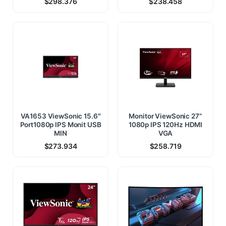
$
298.376
$
238.458
VA1653 ViewSonic 15.6″
Monitor ViewSonic 27”
Port1080p IPS Monit USB
1080p IPS 120Hz HDMI
MIN
VGA
$
273.934
$
258.719