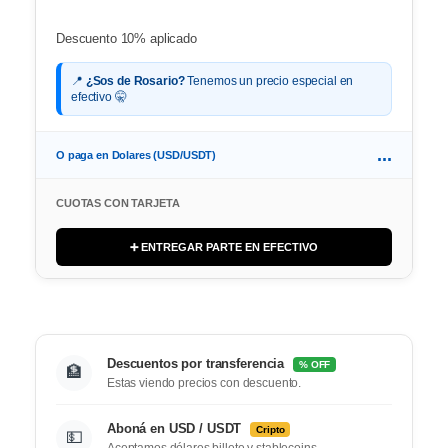
Descuento 10% aplicado
📍
¿Sos de Rosario?
Tenemos un precio especial en
efectivo 🤫
...
O paga en Dolares (USD/USDT)
CUOTAS CON TARJETA
➕ ENTREGAR PARTE EN EFECTIVO
Descuentos por transferencia
% OFF
🏦
Estas viendo precios con descuento.
Aboná en USD / USDT
Cripto
💵
Aceptamos dólares billete y stablecoins.