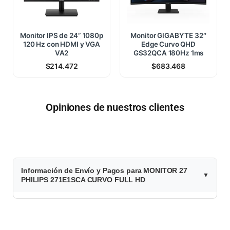
Monitor IPS de 24” 1080p
Monitor GIGABYTE 32″
120 Hz con HDMI y VGA
Edge Curvo QHD
VA2
GS32QCA 180Hz 1ms
$
214.472
$
683.468
Opiniones de nuestros clientes
$
Información de Envío y Pagos para MONITOR 27
2
PHILIPS 271E1SCA CURVO FULL HD
2
6