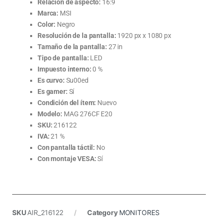
Relación de aspecto:
16:9
Marca:
MSI
Color:
Negro
Resolución de la pantalla:
1920 px x 1080 px
Tamaño de la pantalla:
27 in
Tipo de pantalla:
LED
Impuesto interno:
0 %
Es curvo:
Su00ed
Es gamer:
Sí
Condición del ítem:
Nuevo
Modelo:
MAG 276CF E20
SKU:
216122
IVA:
21 %
Con pantalla táctil:
No
Con montaje VESA:
Sí
SKU
AIR_216122
Category
MONITORES