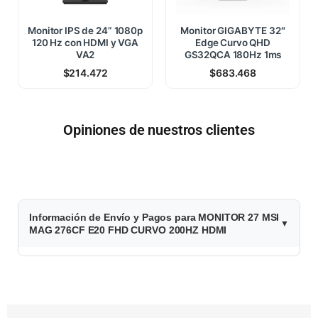
Monitor IPS de 24” 1080p
Monitor GIGABYTE 32″
120 Hz con HDMI y VGA
Edge Curvo QHD
VA2
GS32QCA 180Hz 1ms
$
214.472
$
683.468
Opiniones de nuestros clientes
$
Información de Envío y Pagos para MONITOR 27 MSI
3
MAG 276CF E20 FHD CURVO 200HZ HDMI
0
0