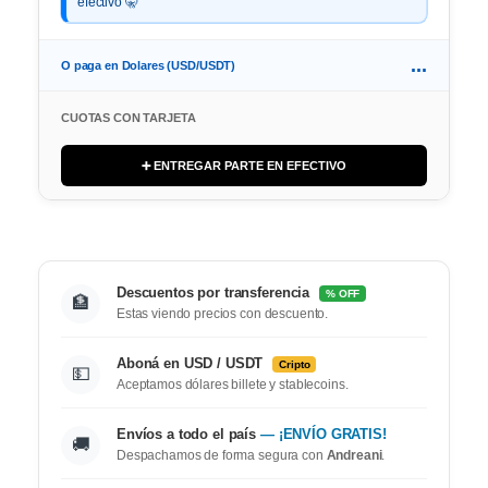
efectivo 🤫
...
O paga en Dolares (USD/USDT)
CUOTAS CON TARJETA
➕ ENTREGAR PARTE EN EFECTIVO
Descuentos por transferencia
% OFF
🏦
Estas viendo precios con descuento.
Aboná en USD / USDT
Cripto
💵
Aceptamos dólares billete y stablecoins.
Envíos a todo el país
— ¡ENVÍO GRATIS!
🚚
Despachamos de forma segura con
Andreani
.