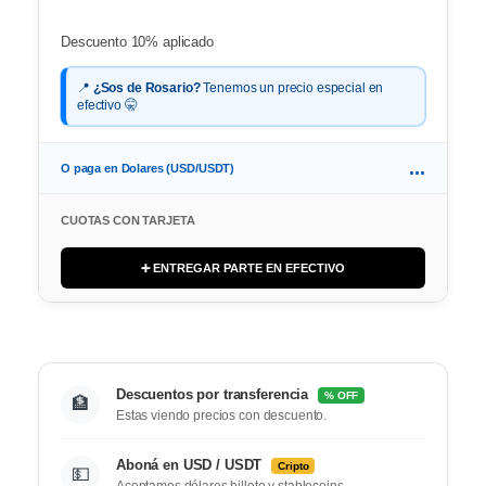
Descuento 10% aplicado
📍
¿Sos de Rosario?
Tenemos un precio especial en
efectivo 🤫
...
O paga en Dolares (USD/USDT)
CUOTAS CON TARJETA
➕ ENTREGAR PARTE EN EFECTIVO
Descuentos por transferencia
% OFF
🏦
Estas viendo precios con descuento.
Aboná en USD / USDT
Cripto
💵
Aceptamos dólares billete y stablecoins.