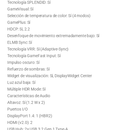
Tecnología SPLENDID: Sí
GameVisual: Sí
Selección de temperatura de color: Sí (4 modos)
GamePlus: Sí
HDCP: Sí, 2.2
Desenfoque de movimiento extremadamente bajo: Sí
ELMB Sync: Sí
Tecnología VRR: Sí (Adaptive-Sync)
Tecnología GameFast Input: Sí
Impulso oscuro: Sí
Refuerzo de sombras: Sí
Widget de visualización: Sí, DisplayWidget Center
Luz azul baja: Sí
Múltiple HDR Mode: Sí
Características de Audio
Altavoz: Sí (1.2 W x 2)
Puertos I/O
DisplayPort 1.4: 1 (HBR2)
HDMI (v2.0): 2
USB Hub: 2x USB 3.2 Gen 1 Type-A