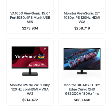
VA1653 ViewSonic 15.6″
Monitor ViewSonic 27”
Port1080p IPS Monit USB
1080p IPS 120Hz HDMI
MIN
VGA
$
273.934
$
258.719
Monitor IPS de 24” 1080p
Monitor GIGABYTE 32″
120 Hz con HDMI y VGA
Edge Curvo QHD
VA2
GS32QCA 180Hz 1ms
$
214.472
$
683.468