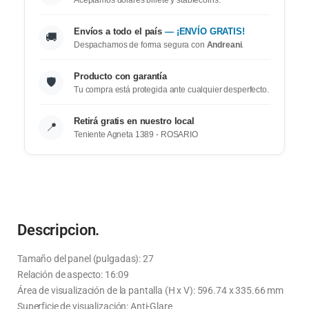
Envíos a todo el país
— ¡ENVÍO GRATIS!
🚚
Despachamos de forma segura con
Andreani
.
Producto con garantía
🛡️
Tu compra está protegida ante cualquier desperfecto.
Retirá gratis en nuestro local
📍
Teniente Agneta 1389 - ROSARIO
Descripcion.
Tamaño del panel (pulgadas): 27
Relación de aspecto: 16:09
Área de visualización de la pantalla (H x V): 596.74 x 335.66 mm
Superficie de visualización: Anti-Glare