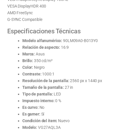
VESA DisplayHDR 400
AMD FreeSync
G-SYNC Compatible
Especificaciones Técnicas
Modelo alfanumérico:
90LM09A0-B013Y0
Relación de aspecto:
16:9
Marca:
Asus
Brillo:
350 cd/m²
Color:
Negro
Contraste:
1000:1
Resolución de la pantalla:
2560 px x 1440 px
Tamaño de la pantalla:
27 in
Tipo de pantalla:
LED
Impuesto interno:
0 %
Es curvo:
No
Es gamer:
Sí
Condición del ítem:
Nuevo
Modelo:
VG27AQL3A