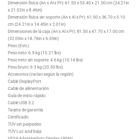
Dimensión física (An x Al x Pr): 61.50 x 53.40 x 21.50 cm (24.21in
x 21.02in x 8.46in)
Dimensión física sin soporte (An x Al x Pr): 61.50 x 36.70 x 5.10
cm (24.21in x 14.45in x 2.01in)
Dimensiones de la caja (An x Al x Pr): 81.50 x 47.70 x 17.00 cm
(32.09in x 18.78in x 6.69in)
Peso (Esti.)
Peso neto: 6.9 kg (15.21 lbs)
Peso neto sin soporte: 4.6 kg (10.14 lbs)
Peso bruto: 9.3 kg (20.50 lbs)
Accesorios (varían según la región)
Cable DisplayPort
Cable de alimentación
Guía de inicio rápido
Cable USB 3.2
Tarjeta de garantía
Certificado
TÜV sin parpadeo
TÜV Luz azul baja
VESA AdaptiveSync Display 180Hz