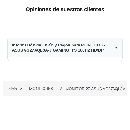
Opiniones de nuestros clientes
$
Información de Envío y Pagos para MONITOR 27
5
ASUS VG27AQL3A-J GAMING IPS 180HZ HD/DP
3
7
.
Inicio
MONITORES
MONITOR 27 ASUS VG27AQL3A-J
7
4
6