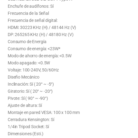
Enchufe de audífonos: Sí
Frecuencia de la Señal
Frecuencia de señal digital:
HDMI: 30223 KHz (H) / 48144 Hz (V)
DP: 265265 KHz (H) / 48180 Hz (V)
Consumo de Energía
Consumo de energía: <23W*
Modo de ahorro de energía: <0.5W
Modo apagado: <0.5W
Voltaje: 100-240V, 50/60Hz
Diseño Mecánico
Inclinación: Sí ( 20° ~ -5°)
Giratorio: Sí ( 20° ~ -20°)
Pivote: Sí ( 90° ~ -90°)
Ajuste de altura: Sí
Montaje en pared VESA: 100 x 100 mm
Cerradura Kensington: Sí
1/4in Tripod Socket: Sí
Dimensiones (Esti.)