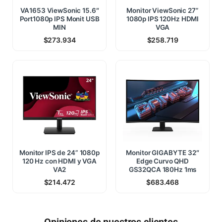
VA1653 ViewSonic 15.6″
Monitor ViewSonic 27”
Port1080p IPS Monit USB
1080p IPS 120Hz HDMI
MIN
VGA
$
273.934
$
258.719
Monitor IPS de 24” 1080p
Monitor GIGABYTE 32″
120 Hz con HDMI y VGA
Edge Curvo QHD
VA2
GS32QCA 180Hz 1ms
$
214.472
$
683.468
Opiniones de nuestros clientes