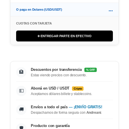
...
O paga en Dolares (USD/USDT)
CUOTAS CON TARJETA
➕ ENTREGAR PARTE EN EFECTIVO
Descuentos por transferencia
% OFF
🏦
Estas viendo precios con descuento.
Aboná en USD / USDT
Cripto
💵
Aceptamos dólares billete y stablecoins.
Envíos a todo el país
— ¡ENVÍO GRATIS!
🚚
Despachamos de forma segura con
Andreani
.
Producto con garantía
🛡️