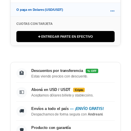
...
O paga en Dolares (USD/USDT)
CUOTAS CON TARJETA
➕ ENTREGAR PARTE EN EFECTIVO
Descuentos por transferencia
% OFF
🏦
Estas viendo precios con descuento.
Aboná en USD / USDT
Cripto
💵
Aceptamos dólares billete y stablecoins.
Envíos a todo el país
— ¡ENVÍO GRATIS!
🚚
Despachamos de forma segura con
Andreani
.
Producto con garantía
🛡️