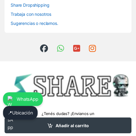
Share Dropshipping
Trabaja con nosotros
Sugerencias o reclamos.
WhatsApp
📍
Ubicación
¿Tenés dudas? ¡Envianos un
whatsapp!
3413475962
Añadir al carrito