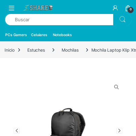
0
PCs Gamers
Celulares
Notebooks
Inicio
Estuches
Mochilas
Mochila Laptop Klip X