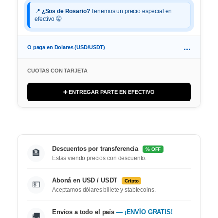
📍
¿Sos de Rosario?
Tenemos un precio especial en
efectivo 🤫
...
O paga en Dolares (USD/USDT)
CUOTAS CON TARJETA
➕ ENTREGAR PARTE EN EFECTIVO
Descuentos por transferencia
% OFF
🏦
Estas viendo precios con descuento.
Aboná en USD / USDT
Cripto
💵
Aceptamos dólares billete y stablecoins.
Envíos a todo el país
— ¡ENVÍO GRATIS!
🚚