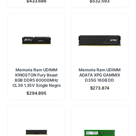
$
433.686
$
532.593
Memoria Ram UDIMM
Memoria Ram UDIMM
KINGSTON Fury Beast
ADATA XPG GAMMIX
8GB DDR5 60000MHz
D35G 16GB DD
CL36 1.35V Single Negro
$
273.874
$
294.895