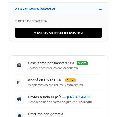
...
O paga en Dolares (USD/USDT)
CUOTAS CON TARJETA
➕ ENTREGAR PARTE EN EFECTIVO
Descuentos por transferencia
% OFF
🏦
Estas viendo precios con descuento.
Aboná en USD / USDT
Cripto
💵
Aceptamos dólares billete y stablecoins.
Envíos a todo el país
— ¡ENVÍO GRATIS!
🚚
Despachamos de forma segura con
Andreani
.
Producto con garantía
🛡️