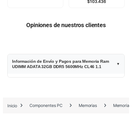
$
103.436
Opiniones de nuestros clientes
$
Información de Envío y Pagos para Memoria Ram
8
UDIMM ADATA 32GB DDR5 5600MHz CL46 1.1
5
0
.
Inicio
Componentes PC
Memorias
Memorias
8