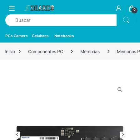
0
PCs Gamers
Celulares
Notebooks
Inicio
Componentes PC
Memorias
Memorias 