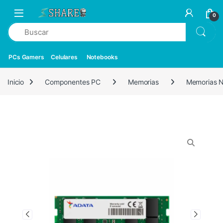
0
PCs Gamers
Celulares
Notebooks
Inicio
Componentes PC
Memorias
Memorias 