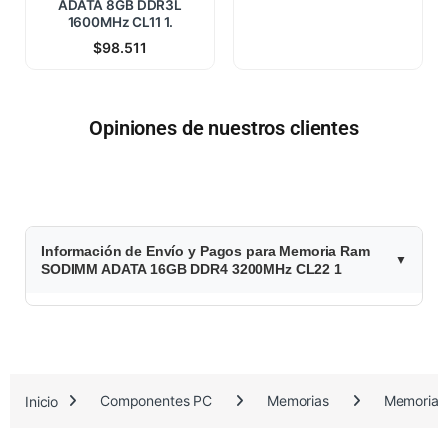
ADATA 8GB DDR3L
1600MHz CL11 1.
$
98.511
Opiniones de nuestros clientes
$
Información de Envío y Pagos para Memoria Ram
2
SODIMM ADATA 16GB DDR4 3200MHz CL22 1
3
8
.
Inicio
Componentes PC
Memorias
Memorias