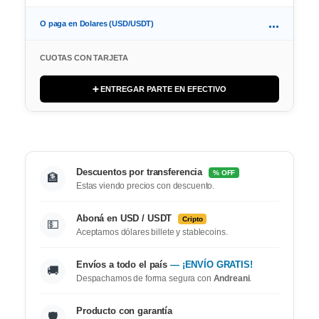
...
O paga en Dolares (USD/USDT)
CUOTAS CON TARJETA
➕ ENTREGAR PARTE EN EFECTIVO
Descuentos por transferencia
% OFF
🏦
Estas viendo precios con descuento.
Aboná en USD / USDT
Cripto
💵
Aceptamos dólares billete y stablecoins.
Envíos a todo el país
— ¡ENVÍO GRATIS!
🚚
Despachamos de forma segura con
Andreani
.
Producto con garantía
🛡️