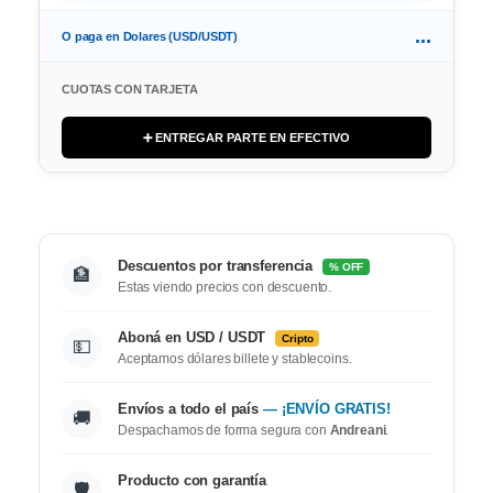
...
O paga en Dolares (USD/USDT)
CUOTAS CON TARJETA
➕ ENTREGAR PARTE EN EFECTIVO
Descuentos por transferencia
% OFF
🏦
Estas viendo precios con descuento.
Aboná en USD / USDT
Cripto
💵
Aceptamos dólares billete y stablecoins.
Envíos a todo el país
— ¡ENVÍO GRATIS!
🚚
Despachamos de forma segura con
Andreani
.
Producto con garantía
🛡️