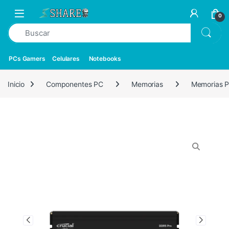
0
PCs Gamers
Celulares
Notebooks
Inicio
Componentes PC
Memorias
Memorias 