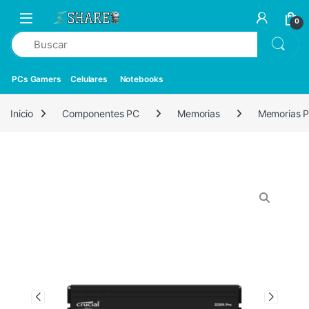
0
PCs Gamers
Celulares
Notebooks
Inicio
Componentes PC
Memorias
Memorias 