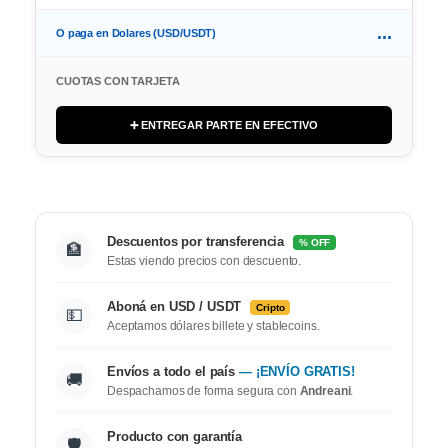
...
O paga en Dolares (USD/USDT)
CUOTAS CON TARJETA
➕ ENTREGAR PARTE EN EFECTIVO
Descuentos por transferencia
% OFF
🏦
Estas viendo precios con descuento.
Aboná en USD / USDT
Cripto
💵
Aceptamos dólares billete y stablecoins.
Envíos a todo el país
— ¡ENVÍO GRATIS!
🚚
Despachamos de forma segura con
Andreani
.
Producto con garantía
🛡️