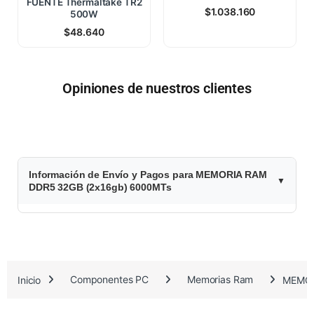
FUENTE Thermaltake TR2
$
1.038.160
500W
$
48.640
Opiniones de nuestros clientes
$
Información de Envío y Pagos para MEMORIA RAM
9
DDR5 32GB (2x16gb) 6000MTs
7
2
.
Inicio
Componentes PC
Memorias Ram
MEMOR