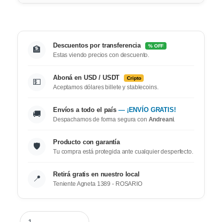
Descuentos por transferencia
% OFF
🏦
Estas viendo precios con descuento.
Aboná en USD / USDT
Cripto
💵
Aceptamos dólares billete y stablecoins.
Envíos a todo el país
— ¡ENVÍO GRATIS!
🚚
Despachamos de forma segura con
Andreani
.
Producto con garantía
🛡️
Tu compra está protegida ante cualquier desperfecto.
Retirá gratis en nuestro local
📍
Teniente Agneta 1389 - ROSARIO