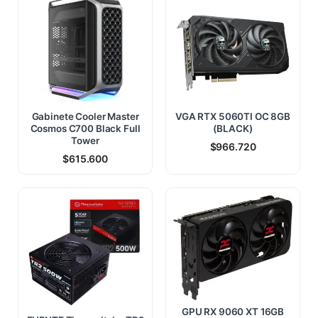
Gabinete Cooler Master
VGA RTX 5060TI OC 8GB
Cosmos C700 Black Full
(BLACK)
Tower
$
966.720
$
615.600
GPU RX 9060 XT 16GB