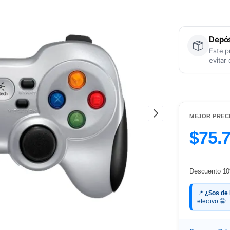
Depós
Este p
evitar
MEJOR PREC
$75.
Descuento 10
📍
¿Sos de
efectivo 🤫