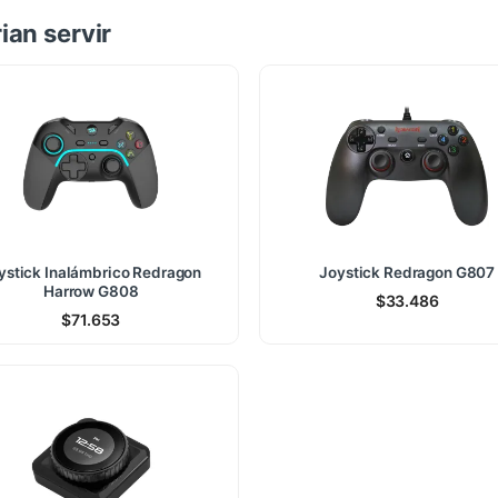
ian servir
ystick Inalámbrico Redragon
Joystick Redragon G807
Harrow G808
$
33.486
$
71.653