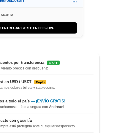
...
ares (USD/USDT)
TARJETA
➕ ENTREGAR PARTE EN EFECTIVO
uentos por transferencia
% OFF
 viendo precios con descuento.
ná en USD / USDT
Cripto
amos dólares billete y stablecoins.
os a todo el país
— ¡ENVÍO GRATIS!
achamos de forma segura con
Andreani
.
ucto con garantía
mpra está protegida ante cualquier desperfecto.