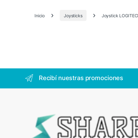
.
7
Inicio
Joysticks
Joystick LOGITEC
1
1
Recibí nuestras promociones