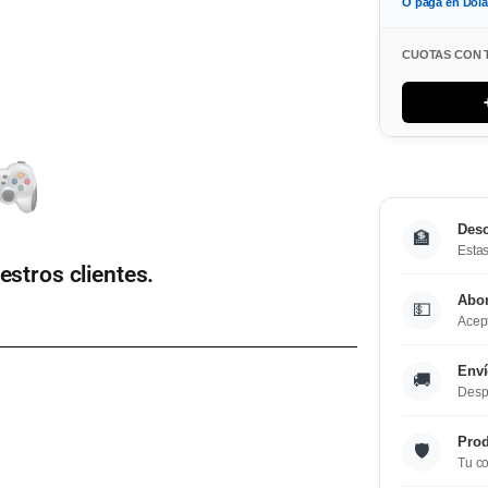
O paga en Dol
CUOTAS CON 
Desc
🏦
Estas
estros clientes.
Abo
💵
Acept
Enví
🚚
Desp
Prod
🛡️
Tu co