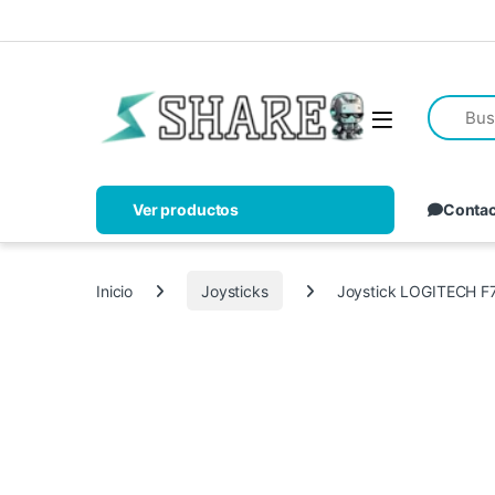
Ver productos
Conta
Inicio
Joysticks
Joystick LOGITECH F7