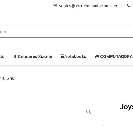
ventas@sharecomputacion.com
cto
📱 Celulares Xiaomi
💻Notebooks
🎮 COMPUTADORA
10 Gris
Joy