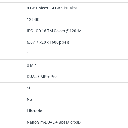
4 GB Físicos + 4 GB Virtuales
128 GB
IPS LCD 16.7M Colors @120Hz
6.67″ / 720 x 1600 pixels
1
8 MP
DUAL 8 MP + Prof
Sí
No
Liberado
Nano Sim-DUAL + Slot MicroSD