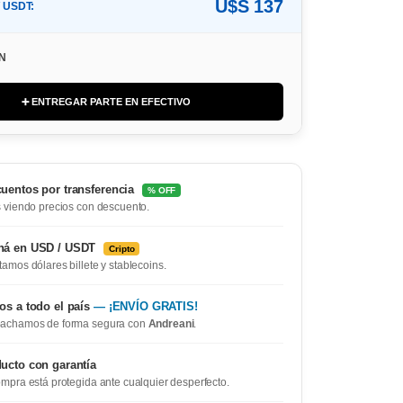
U$S 137
/ USDT:
ÓN
➕ ENTREGAR PARTE EN EFECTIVO
uentos por transferencia
% OFF
 viendo precios con descuento.
ná en USD / USDT
Cripto
amos dólares billete y stablecoins.
os a todo el país
— ¡ENVÍO GRATIS!
achamos de forma segura con
Andreani
.
ucto con garantía
mpra está protegida ante cualquier desperfecto.