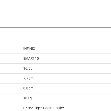
:
INFINIX
SMART 10
16.5 cm
7.7 cm
0.8 cm
187 g
Unisoc Tiger T7250 1.8Ghz