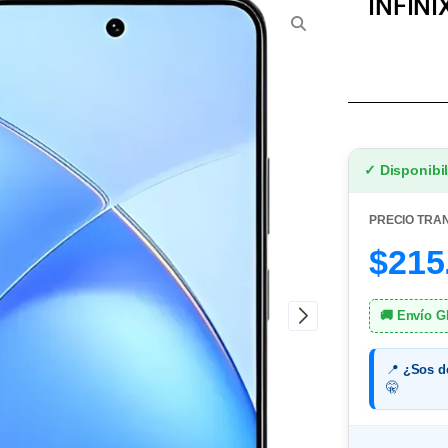
INFIN
✓ Disponibi
PRECIO TRA
$215
🚚 Envío 
📍
¿Sos d
🤫