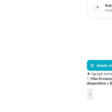
Reti
📍
Teni
Añadir al
✚
Agregá extra
Film Protec
dispositivo
+
$
i