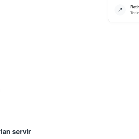
Reti
📍
Teni
t
ian servir