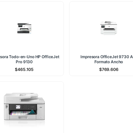
sora Todo-en-Uno HP OfficeJet
Impresora OfficeJet 9730 A
Pro 9130
Formato Ancho
$
465.105
$
769.606