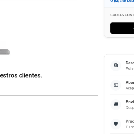
O paga en Dol
CUOTAS CON 
Desc
🏦
Estas
estros clientes.
Abo
💵
Acept
Enví
🚚
Desp
Prod
🛡️
Tu co