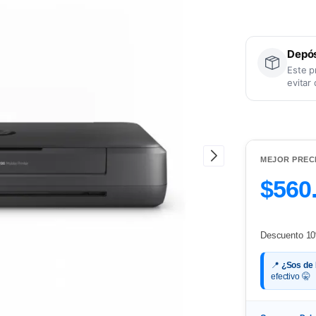
Depós
Este p
evitar
MEJOR PREC
$560
Descuento 10
📍
¿Sos de
efectivo 🤫