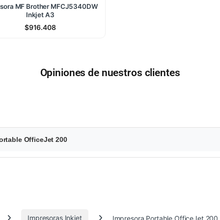
esora MF Brother MFCJ5340DW
Inkjet A3
$
916.408
Opiniones de nuestros clientes
rtable OfficeJet 200
Impresoras Inkjet
Impresora Portable OfficeJet 200