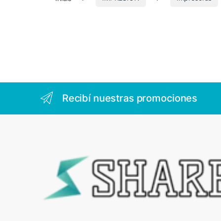
4
5
4
Recibí nuestras promociones