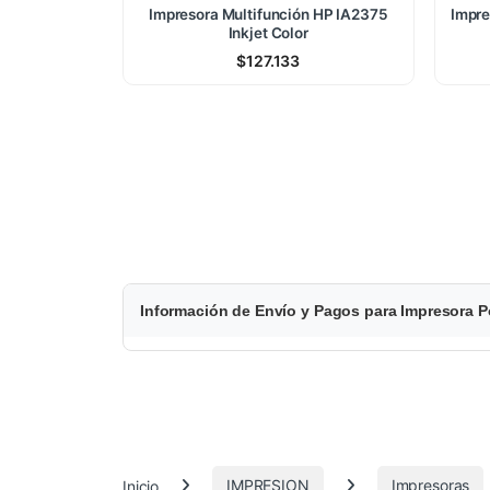
Impresora Multifunción HP IA2375
Impr
Inkjet Color
$
127.133
$
Información de Envío y Pagos para Impresora Po
5
6
0
.
Inicio
IMPRESION
Impresoras