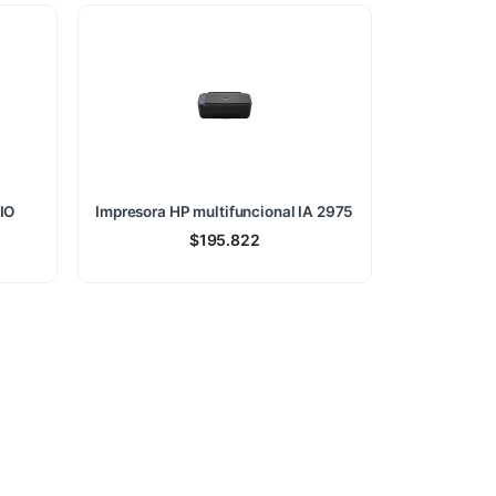
IO
Impresora HP multifuncional IA 2975
$
195.822