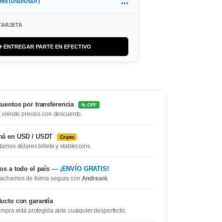
...
ares (USD/USDT)
TARJETA
➕ ENTREGAR PARTE EN EFECTIVO
uentos por transferencia
% OFF
 viendo precios con descuento.
ná en USD / USDT
Cripto
amos dólares billete y stablecoins.
os a todo el país
— ¡ENVÍO GRATIS!
achamos de forma segura con
Andreani
.
ucto con garantía
mpra está protegida ante cualquier desperfecto.