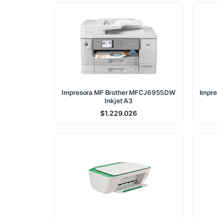
Impresora MF Brother MFCJ6955DW
Impre
Inkjet A3
$
1.229.026