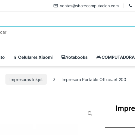
ventas@sharecomputacion.com
cto
📱 Celulares Xiaomi
💻Notebooks
🎮 COMPUTADORA
Impresoras Inkjet
Impresora Portable OfficeJet 200
Impre