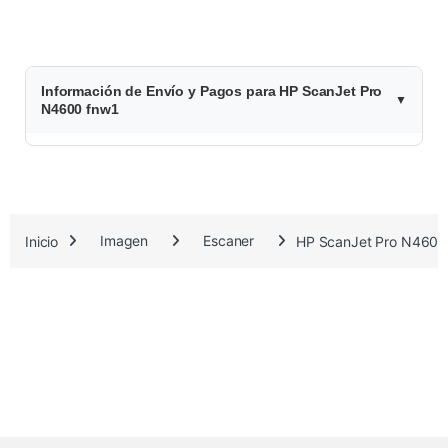
$
Información de Envío y Pagos para HP ScanJet Pro
1
N4600 fnw1
.
0
9
Inicio
Imagen
Escaner
HP ScanJet Pro N4600
7
.
5
1