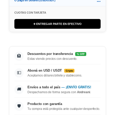
...
O paga en Dolares (USD/USDT)
CUOTAS CON TARJETA
➕ ENTREGAR PARTE EN EFECTIVO
Descuentos por transferencia
% OFF
🏦
Estas viendo precios con descuento.
Aboná en USD / USDT
Cripto
💵
Aceptamos dólares billete y stablecoins.
Envíos a todo el país
— ¡ENVÍO GRATIS!
🚚
Despachamos de forma segura con
Andreani
.
Producto con garantía
🛡️
Tu compra está protegida ante cualquier desperfecto.