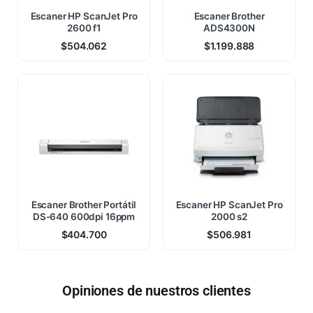
Escaner HP ScanJet Pro
Escaner Brother
2600 f1
ADS4300N
$
504.062
$
1.199.888
Escaner Brother Portátil
Escaner HP ScanJet Pro
DS-640 600dpi 16ppm
2000 s2
$
404.700
$
506.981
Opiniones de nuestros clientes