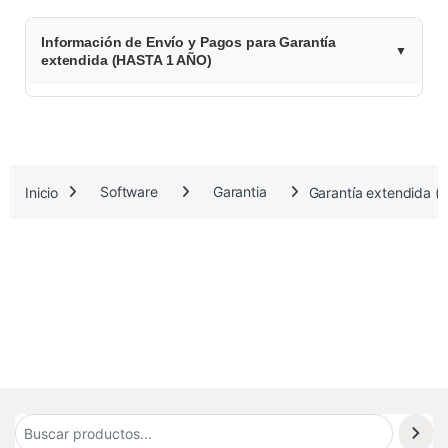
$
Información de Envío y Pagos para Garantía
9
extendida (HASTA 1 AÑO)
8
.
8
Inicio
Software
Garantia
Garantía extendida 
0
0