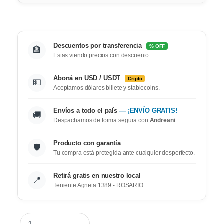
Descuentos por transferencia
% OFF
🏦
Estas viendo precios con descuento.
Aboná en USD / USDT
Cripto
💵
Aceptamos dólares billete y stablecoins.
Envíos a todo el país
— ¡ENVÍO GRATIS!
🚚
Despachamos de forma segura con
Andreani
.
Producto con garantía
🛡️
Tu compra está protegida ante cualquier desperfecto.
Retirá gratis en nuestro local
📍
Teniente Agneta 1389 - ROSARIO